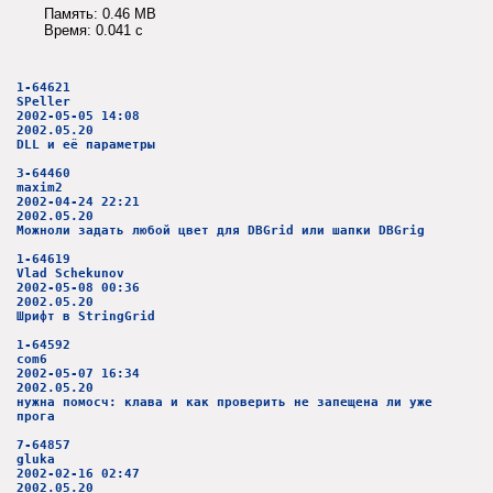
Память: 0.46 MB
Время: 0.041 c
1-64621
SPeller
2002-05-05 14:08
2002.05.20
DLL и её параметры
3-64460
maxim2
2002-04-24 22:21
2002.05.20
Можноли задать любой цвет для DBGrid или шапки DBGrig
1-64619
Vlad Schekunov
2002-05-08 00:36
2002.05.20
Шрифт в StringGrid
1-64592
com6
2002-05-07 16:34
2002.05.20
нужна помосч: клава и как проверить не запещена ли уже
прога
7-64857
gluka
2002-02-16 02:47
2002.05.20