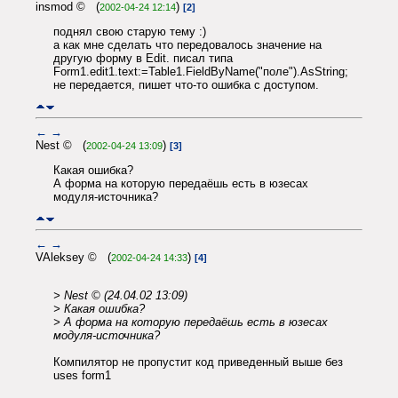
insmod © (
)
2002-04-24 12:14
[2]
поднял свою старую тему :)
а как мне сделать что передовалось значение на
другую форму в Edit. писал типа
Form1.edit1.text:=Table1.FieldByName("поле").AsString;
не передается, пишет что-то ошибка с доступом.
←
→
Nest © (
)
2002-04-24 13:09
[3]
Какая ошибка?
А форма на которую передаёшь есть в юзесах
модуля-источника?
←
→
VAleksey © (
)
2002-04-24 14:33
[4]
> Nest © (24.04.02 13:09)
> Какая ошибка?
> А форма на которую передаёшь есть в юзесах
модуля-источника?
Компилятор не пропустит код приведенный выше без
uses form1