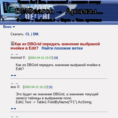
Нашли баг? Есть пожелания? - напишите автору
DMSearch
→ Архивы...
О сайте
→ Как искать?
→ Карта
→ Текс. протокол
Вниз
Скачать:
CL
|
DM
;
Как из DBGrid передать значение выбраной
ячейки в Edit?
Найти похожие ветки
←
→
insmod © (
)
2002-04-21 15:07
[0]
Как из DBGrid передать значение выбраной ячейки в
Edit?
←
→
aus © (
)
2002-04-21 15:12
[1]
Это будет не значение DBGrid, а значение текущей
записи таблицы в выбранном поле.
Edit1.Text := Table1.FieldByName("F1").AsString;
←
→