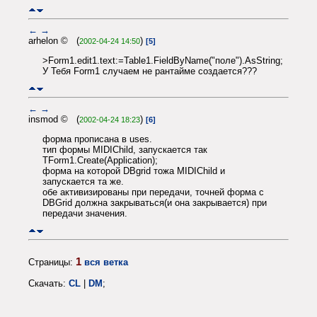
←
→
arhelon © (
)
2002-04-24 14:50
[5]
>Form1.edit1.text:=Table1.FieldByName("поле").AsString;
У Тебя Form1 случаем не рантайме создается???
←
→
insmod © (
)
2002-04-24 18:23
[6]
форма прописана в uses.
тип формы MIDIChild, запускается так
TForm1.Create(Application);
форма на которой DBgrid тожа MIDIChild и
запускается та же.
обе активизированы при передачи, точней форма с
DBGrid должна закрываться(и она закрывается) при
передачи значения.
1
Страницы:
вся ветка
Скачать:
CL
|
DM
;