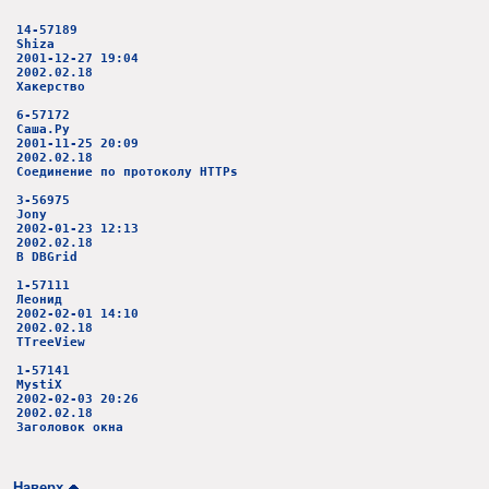
14-57189
Shiza
2001-12-27 19:04
2002.02.18
Хакерство
6-57172
Саша.Ру
2001-11-25 20:09
2002.02.18
Соединение по протоколу HTTPs
3-56975
Jony
2002-01-23 12:13
2002.02.18
В DBGrid
1-57111
Леонид
2002-02-01 14:10
2002.02.18
TTreeView
1-57141
MystiX
2002-02-03 20:26
2002.02.18
Заголовок окна
Наверх