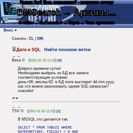
Нашли баг? Есть пожелания? - напишите автору
DMSearch
→ Архивы...
О сайте
→ Как искать?
→ Карта
→ Текс. протокол
Вниз
Скачать:
CL
|
DM
;
Дата и SQL
Найти похожие ветки
←
→
Besa © (
)
2002-01-25 12:25
[0]
Доброго времени суток!
Необходимо выбрать из БД все записи
соответствующие условию:
день=08, месяц=02. в БД поле выглядит dd.mm.yyyy
как это можно реализовать одним SQL-запросом?
спасибо!
←
→
TSV © (
)
2002-01-25 12:32
[1]
В MSSQL это делается так:
SELECT * FROM TABLE1 WHERE
DATEPART(DAY, FIELD1) = 8 AND