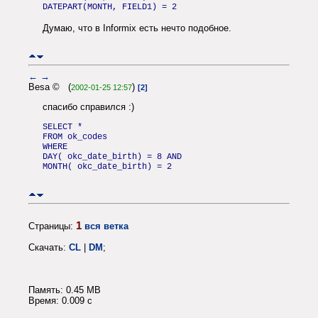
DATEPART(MONTH, FIELD1) = 2
Думаю, что в Informix есть нечто подобное.
←
→
Besa © (
)
2002-01-25 12:57
[2]
спасибо справился :)
SELECT *
FROM ok_codes
WHERE
DAY( okc_date_birth) = 8 AND
MONTH( okc_date_birth) = 2
1
Страницы:
вся ветка
Скачать:
CL
|
DM
;
Память: 0.45 MB
Время: 0.009 c