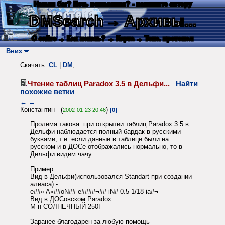
Нашли баг? Есть пожелания? - напишите автору
DMSearch
→ Архивы...
О сайте
→ Как искать?
→ Карта
→ Текс. протокол
Вниз
Скачать:
CL
|
DM
;
Чтение таблиц Paradox 3.5 в Дельфи...
Найти
похожие ветки
←
→
Константин (
)
2002-01-23 20:46
[0]
Пролема такова: при открытии таблиц Paradox 3.5 в
Дельфи наблюдается полный бардак в русскими
буквами, т.е. если данные в таблице были на
русском и в ДОСе отображались нормально, то в
Дельфи видим чачу.
Пример:
Вид в Дельфи(использовался Standart при создании
алиаса) -
e##« A«##oN## e####¬## iN# 0.5 1/18 ia#¬
Вид в ДОСовском Paradox:
М-н СОЛНЕЧНЫЙ 250Г
Заранее благодарен за любую помощь