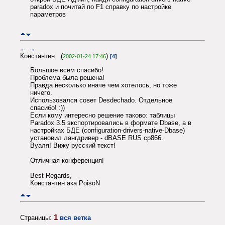
paradox и почитай по F1 справку по настройке
параметров
←
→
Константин (
)
2002-01-24 17:46
[4]
Большое всем спасибо!
Проблема была решена!
Правда несколько иначе чем хотелось, но тоже
ничего.
Использовался совет Desdechado. Отдельное
спасибо! :))
Если кому интересно решение таково: таблицы
Paradox 3.5 экспортировались в формате Dbase, а в
настройках БДЕ (configuration-drivers-native-Dbase)
установил лангдривер - dBASE RUS cp866.
Вуаля! Вижу русский текст!
Отличная конференция!
Best Regards,
Константин ака PoisoN
1
Страницы:
вся ветка