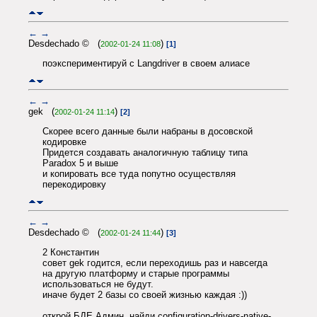
←
→
Desdechado © (
)
2002-01-24 11:08
[1]
поэкспериментируй с Langdriver в своем алиасе
←
→
gek (
)
2002-01-24 11:14
[2]
Скорее всего данные были набраны в досовской
кодировке
Придется создавать аналогичную таблицу типа
Paradox 5 и выше
и копировать все туда попутно осуществляя
перекодировку
←
→
Desdechado © (
)
2002-01-24 11:44
[3]
2 Константин
совет gek годится, если переходишь раз и навсегда
на другую платформу и старые программы
использоваться не будут.
иначе будет 2 базы со своей жизнью каждая :))
открой БДЕ Админ, найди configuration-drivers-native-