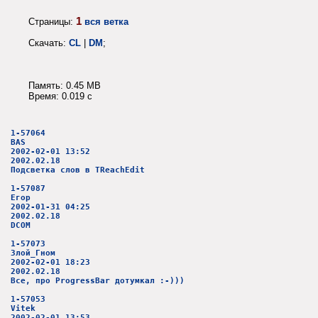
1
Страницы:
вся ветка
Скачать:
CL
|
DM
;
Память: 0.45 MB
Время: 0.019 c
1-57064
BAS
2002-02-01 13:52
2002.02.18
Подсветка слов в TReachEdit
1-57087
Егор
2002-01-31 04:25
2002.02.18
DCOM
1-57073
Злой_Гном
2002-02-01 18:23
2002.02.18
Все, про ProgressBar дотумкал :-)))
1-57053
Vitek
2002-02-01 13:53