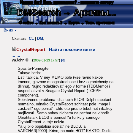
Нашли баг? Есть пожелания? - напишите автору
DMSearch
→ Архивы...
О сайте
→ Как искать?
→ Карта
→ Текс. протокол
Вниз
Скачать:
CL
|
DM
;
CrystalReport
Найти похожие ветки
←
→
yaJohn © (
)
2002-01-23 17:57
[0]
Spasite-Pomogite!
Takaya beda:
Est" tablica. V ney MEMO pole (vse ravno kakoe
imenno, glavnoe mnogostrochnoe i bez ogranicheniy na
dlinnu). Nujno redaktirovat" ego v forme (TDBMemo) i
raspechativat v Seagate Crystal Report (TCRPE
component).
Sobstvenno problema: dlia lubih BLOB Delphi rabotaet
normalno, odnako CrystalReport schitaet pole Image i
zastavit" ego poniat", chto eto prosto tekst net nikakoy
mojlivosti. Samo soboy nicherta na pechat ne vihodit.
Obratitsia k BLOB s pomosh"u funkciy samogo
CrystalReport_a toje nelzia.
Ya uj bilo popitalsia sdelat" ne BLOB, a
VARCHAR[2000]. Krivo, no nado HOT" KAKTO. Dudki.