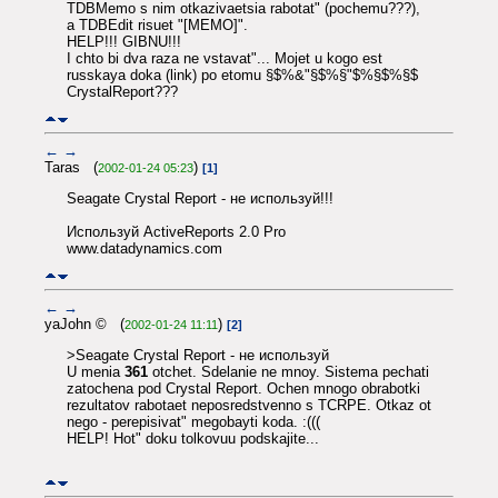
TDBMemo s nim otkazivaetsia rabotat" (pochemu???),
a TDBEdit risuet "[MEMO]".
HELP!!! GIBNU!!!
I chto bi dva raza ne vstavat"... Mojet u kogo est
russkaya doka (link) po etomu §$%&"§$%§"$%§$%§$
CrystalReport???
←
→
Taras (
)
2002-01-24 05:23
[1]
Seagate Crystal Report - не используй!!!
Используй ActiveReports 2.0 Pro
www.datadynamics.com
←
→
yaJohn © (
)
2002-01-24 11:11
[2]
>Seagate Crystal Report - не используй
U menia
361
otchet. Sdelanie ne mnoy. Sistema pechati
zatochena pod Crystal Report. Ochen mnogo obrabotki
rezultatov rabotaet neposredstvenno s TCRPE. Otkaz ot
nego - perepisivat" megobayti koda. :(((
HELP! Hot" doku tolkovuu podskajite...