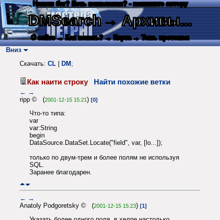
Нашли баг? Есть пожелания? - напишите автору
DMSearch
→ Архивы...
О сайте
→ Как искать?
→ Карта
→ Текс. протокол
Вниз
Скачать:
CL
|
DM
;
Как наити строку
Найти похожие ветки
←
→
ripp © (
)
2001-12-15 15:21
[0]
Что-то типа:
var
var:String
begin
DataSource.DataSet.Locate("field", var, [lo...]);
только по двум-трем и более полям не используя
SQL.
Заранее благодарен.
←
→
Anatoly Podgoretsky © (
)
2001-12-15 15:23
[1]
Указать более одного поля, в хелпе настолько