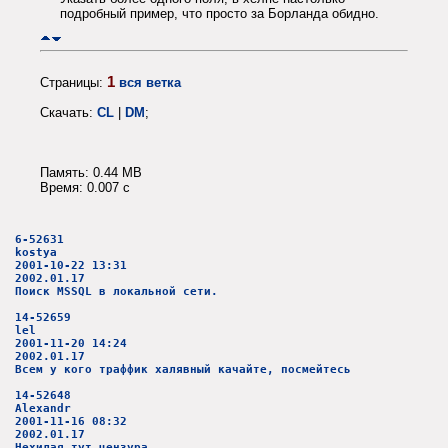
подробный пример, что просто за Борланда обидно.
1
Страницы:
вся ветка
Скачать:
CL
|
DM
;
Память: 0.44 MB
Время: 0.007 c
6-52631
kostya
2001-10-22 13:31
2002.01.17
Поиск MSSQL в локальной сети.
14-52659
lel
2001-11-20 14:24
2002.01.17
Всем у кого траффик халявный качайте, посмейтесь
14-52648
Alexandr
2001-11-16 08:32
2002.01.17
Нехилая тут цензура