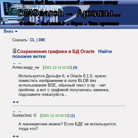
Нашли баг? Есть пожелания? - напишите автору
DMSearch
→ Архивы...
О сайте
→ Как искать?
→ Карта
→ Текс. протокол
Вниз
Скачать:
CL
|
DM
;
Сохраниение графики в БД Oracle
Найти
похожие ветки
←
→
Александр_нн (
)
2001-12-14 22:02
[0]
Используется Дельфи 6, и Oracle 8.1.5, нужно
поместить изображение в поле BLOB без
использования BDE, обычный текст и пр. - нет
проблем, а вот с графикой получилась заминка,
подскажите пожалуйста...
←
→
Suntechnic © (
)
2001-12-15 03:32
[1]
А поконкретнее можно? Если БДЕ не используется,
тогда что?