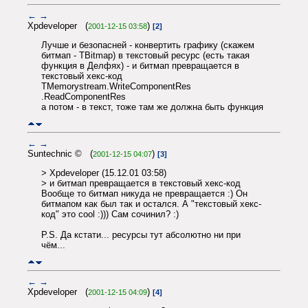
←
→
Xpdeveloper (
)
2001-12-15 03:58
[2]
Лучше и безопасней - конвертить графику (скажем
битмап - TBitmap) в текстовый ресурс (есть такая
функция в Делфях) - и битмап превращается в
текстовый хекс-код
TMemorystream.WriteComponentRes
.ReadComponentRes
а потом - в текст, тоже там же должна быть функция
←
→
Suntechnic © (
)
2001-12-15 04:07
[3]
> Xpdeveloper (15.12.01 03:58)
> и битмап превращается в текстовый хекс-код
Вообще то битмап никуда не превращается :) Он
битмапом как был так и остался. А "текстовый хекс-
код" это cool :))) Сам сочинил? :)
P.S. Да кстати... ресурсы тут абсолютно ни при
чём...
←
→
Xpdeveloper (
)
2001-12-15 04:09
[4]