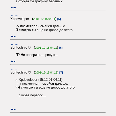
а откуда ты графику берешь?
←
→
Xpdeveloper (
)
2001-12-15 04:11
[5]
ну посмеялся - смейся дальше.
Я смотрю ты еще не дорос до этого.
←
→
Suntechnic © (
)
2001-12-15 04:11
[6]
Я? Не поверишь... рисую...
←
→
Suntechnic © (
)
2001-12-15 04:13
[7]
> Xpdeveloper (15.12.01 04:11)
>ну посмеялся - смейся дальше.
>Я смотрю ты еще не дорос до этого.
...скорее перерос...