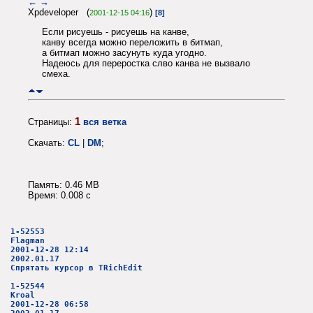
←
→
Xpdeveloper (
)
2001-12-15 04:16
[8]
Если рисуешь - рисуешь на канве,
канву всегда можно переложить в битмап,
а битмап можно засунуть куда угодно.
Надеюсь для переростка слво канва не вызвало
смеха.
1
Страницы:
вся ветка
Скачать:
CL
|
DM
;
Память: 0.46 MB
Время: 0.008 c
1-52553
Flagman
2001-12-28 12:14
2002.01.17
Спрятать курсор в TRichEdit
1-52544
Kroal
2001-12-28 06:58