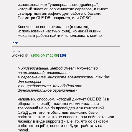
использованием "универсального драйвера",
который знает об особенностях серверов, и имеет
стандартный интерфейс для работы с базами.
Посмотри OLE DB, например, или ODBC.
Конечно, не все оптимально (в смысле,
использования частных фич), но некий общий
механизм работы найти и использовать можно.
←
→
wicked © (
)
2002-04-17 13:09
[20]
> Универсальный метод имеет множество
возможностей, являющиеся
> пересечением множеств возможностей тех баз,
для которых
> он предназначен. Как обойти это
фундаментальное ограничение?
например, способом, который диктует OLE DB (и в
общем - microsoft) - наложение минимальных
требований на ole db провайдер для конкретной
СУБД для того, чтобы с ним возможно было
работать... хотя и это не спасает - они себе оставили
лазейку в виде supports() - т. е. то, что со свистом
работает на jet"е, совсем не будет работать на
mssql...