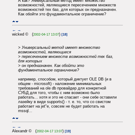
А как? Универсальный метод имеет множество
возможностей, являющиеся пересечением множеств
возможностей тех баз, для которых он предназначен.
Как обойти это фундаментальное ограничение?
←
→
wicked © (
)
2002-04-17 13:07
[18]
> Универсальный метод имеет множество
возможностей, являющиеся
> пересечением множеств возможностей тех баз,
для которых
> он предназначен. Как обойти это
фундаментальное ограничение?
например, способом, который диктует OLE DB (и в
общем - microsoft) - наложение минимальных
требований на ole db провайдер для конкретной
СУБД для того, чтобы с ним возможно было
работать... хотя и это не спасает - они себе оставили
лазейку в виде supports() - т. е. то, что со свистом
работает на jet"е, совсем не будет работать на
mssql...
←
→
Alexandr © (
)
2002-04-17 13:07
[19]