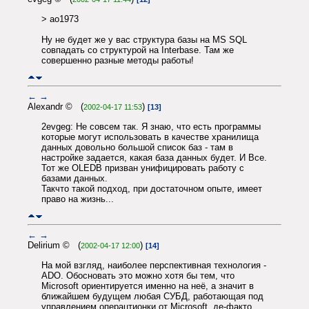
> ao1973
Ну не будет же у вас структура базы на MS SQL
совпадать со структурой на Interbase. Там же
совершенно разные методы работы!
←
→
Alexandr © (
)
2002-04-17 11:53
[13]
2evgeg: Не совсем так. Я знаю, что есть программы
которые могут использовать в качестве хранилища
данных довольно большой список баз - там в
настройке задается, какая база данных будет. И Все.
Тот же OLEDB призван унифицировать работу с
базами данных.
Такчто такой подход, при достаточном опыте, имеет
право на жизнь...
←
→
Delirium © (
)
2002-04-17 12:00
[14]
На мой взгляд, наиболее перспективная технология -
ADO. Обосновать это можно хотя бы тем, что
Microsoft ориентируется именно на неё, а значит в
ближайшем будущем любая СУБД, работающая под
управлением операцтионки от Microsoft, де-факто,