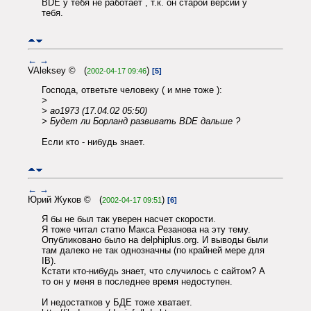
BDE у тебя не работает , т.к. он старой версии у
тебя.
←
→
VAleksey © (
)
2002-04-17 09:46
[5]
Господа, ответьте человеку ( и мне тоже ):
>
> ao1973 (17.04.02 05:50)
> Будет ли Борланд развивать BDE дальше ?
Если кто - нибудь знает.
←
→
Юрий Жуков © (
)
2002-04-17 09:51
[6]
Я бы не был так уверен насчет скорости.
Я тоже читал статю Макса Резанова на эту тему.
Опубликовано было на delphiplus.org. И выводы были
там далеко не так однозначны (по крайней мере для
IB).
Кстати кто-нибудь знает, что случилось с сайтом? А
то он у меня в последнее время недоступен.
И недостатков у БДЕ тоже хватает.