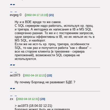
←
→
evgeg © (
)
2002-04-17 13:19
[21]
Ну и в BDE вроде то же самое.
С SQL сервером надо работать, используя хр. проц.
и тригера. А методика их написания в IB и MS SQL
совергенно разная. То же и с посторением запросов,
одни запросы эффективны в IB, но их нельзя ис-ть в
MS SQL, и наоборот.
Если же не исп-ть хр. проц, тригера, особенности
SQL, то как раз и получится работа "как с dbase" --
все на стороне клиента (в трехвенке - сервера
приложений), возможности SQL сервера не
используются.
←
→
ao1973 (
)
2002-04-18 12:21
[22]
Ну почему Борланд не развивает БДЕ ?
←
→
zx (
)
2002-04-18 12:31
[23]
> ao1973 (18.04.02 12:21)
Борланд может быть ее и развивала