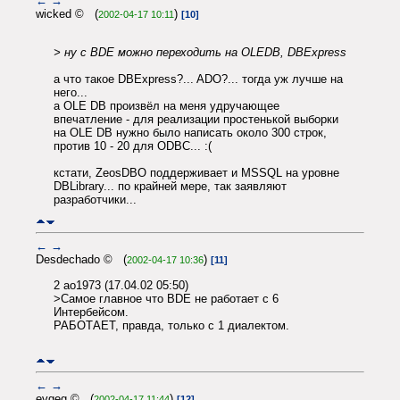
←
→
wicked © (
)
2002-04-17 10:11
[10]
> ну с BDE можно переходить на OLEDB, DBExpress
а что такое DBExpress?... ADO?... тогда уж лучше на
него...
а OLE DB произвёл на меня удручающее
впечатление - для реализации простенькой выборки
на OLE DB нужно было написать около 300 строк,
против 10 - 20 для ODBC... :(
кстати, ZeosDBO поддерживает и MSSQL на уровне
DBLibrary... по крайней мере, так заявляют
разработчики...
←
→
Desdechado © (
)
2002-04-17 10:36
[11]
2 ao1973 (17.04.02 05:50)
>Самое главное что BDE не работает с 6
Интербейсом.
РАБОТАЕТ, правда, только с 1 диалектом.
←
→
evgeg © (
)
2002-04-17 11:44
[12]