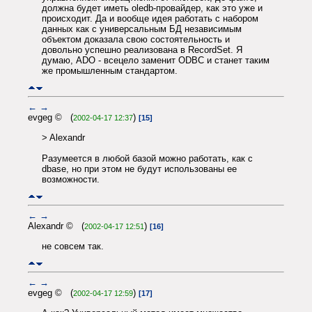
должна будет иметь oledb-провайдер, как это уже и
происходит. Да и вообще идея работать с набором
данных как с универсальным БД независимым
объектом доказала свою состоятельность и
довольно успешно реализована в RecordSet. Я
думаю, ADO - всецело заменит ODBC и станет таким
же промышленным стандартом.
←
→
evgeg © (
)
2002-04-17 12:37
[15]
> Alexandr
Разумеется в любой базой можно работать, как с
dbase, но при этом не будут использованы ее
возможности.
←
→
Alexandr © (
)
2002-04-17 12:51
[16]
не совсем так.
←
→
evgeg © (
)
2002-04-17 12:59
[17]