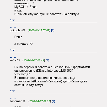
возможно ...?
MySQL -> Zeos
и т.д.
В любом случае лучше работать на прямую.
←
→
SB.John © (
)
2002-04-17 07:41
[2]
Deniz
а Informix ??
←
→
ao1973 (
)
2002-04-17 07:49
[3]
НУ во первых я работаю с несколькими форматами
одновременно (DBase,Interbase,MS SQl)
Что тогда?
Во вторых надо перелопачивать весь код
и скорость БДЕ самый быстрый(где-то была даже
статья на эту тему)
←
→
Johnmen © (
)
2002-04-17 09:12
[4]