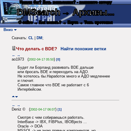
Нашли баг? Есть пожелания? - напишите автору
DMSearch
→ Архивы...
О сайте
→ Как искать?
→ Карта
→ Текс. протокол
Вниз
Скачать:
CL
|
DM
;
Что делать с BDE?
Найти похожие ветки
←
→
ao1973 (
)
2002-04-17 05:50
[0]
Будет ли Борланд развивать BDE дальше
или бросать BDE и переходить на АДО.
Не хотелось бы.Наработок много и АДО медленнее
и глючит.
Самое главное что BDE не работает с 6
Интербейсом.
←
→
Deniz © (
)
2002-04-17 06:07
[1]
Смотря с чем собираешься работать.
InterBase -> IBX, FIBPlus, IBOBjects ...
Oracle -> DOA
MSSQL -> не знаю прямых компонентов, но