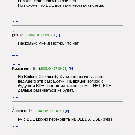
http://ib.demo.ru/devinfo/bde.htm
Но похоже что BDE все таки мертвая система...
←
→
gek © (
)
2002-04-17 09:56
[7]
Насколько мне известно, что нет.
←
→
Kuusiniemi © (
)
2002-04-17 09:59
[8]
На Borland Community были ответы их главного,
ведущего эти разработки. На прямой вопрос о
будущем BDE он ответил также прямо - НЕТ, BDE
дальше развиваться не будет.
←
→
Alexandr © (
)
2002-04-17 10:02
[9]
ну с BDE можно переходить на OLEDB, DBExpress