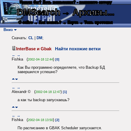
Нашли баг? Есть пожелания? - напишите автору
DMSearch
→ Архивы...
О сайте
→ Как искать?
→ Карта
→ Текс. протокол
Вниз
Скачать:
CL
|
DM
;
InterBase и Gbak
Найти похожие ветки
←
→
Fishka (
)
2002-04-18 12:44
[0]
Как Вы программно определяете, что Backup БД
завершился успешно?
←
→
Alexandr © (
)
2002-04-18 12:47
[1]
а как ты backup запускаешь?
←
→
Fishka (
)
2002-04-18 13:50
[2]
По расписанию в GBAK Scheduler запускается.