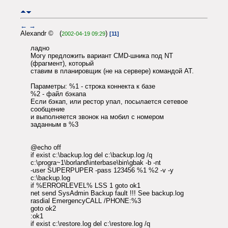
←
→
Alexandr © (
)
2002-04-19 09:29
[11]
ладно
Могу предложить вариант CMD-шника под NT
(фрагмент), который
ставим в планировщик (не на сервере) командой AT.
Параметры: %1 - строка коннекта к базе
%2 - файл бэкапа
Если бэкап, или рестор упал, посылается сетевое
сообщение
и выполняется звонок на мобил с номером
заданным в %3
@echo off
if exist c:\backup.log del c:\backup.log /q
c:\progra~1\borland\interbase\bin\gbak -b -nt
-user SUPERPUPER -pass 123456 %1 %2 -v -y
c:\backup.log
if %ERRORLEVEL% LSS 1 goto ok1
net send SysAdmin Backup fault !!! See backup.log
rasdial EmergencyCALL /PHONE:%3
goto ok2
:ok1
if exist c:\restore.log del c:\restore.log /q