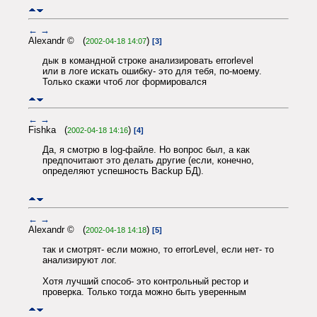
←
→
Alexandr © (
)
2002-04-18 14:07
[3]
дык в командной строке анализировать errorlevel
или в логе искать ошибку- это для тебя, по-моему.
Только скажи чтоб лог формировался
←
→
Fishka (
)
2002-04-18 14:16
[4]
Да, я смотрю в log-файле. Но вопрос был, а как
предпочитают это делать другие (если, конечно,
определяют успешность Backup БД).
←
→
Alexandr © (
)
2002-04-18 14:18
[5]
так и смотрят- если можно, то errorLevel, если нет- то
анализируют лог.
Хотя лучший способ- это контрольный рестор и
проверка. Только тогда можно быть уверенным