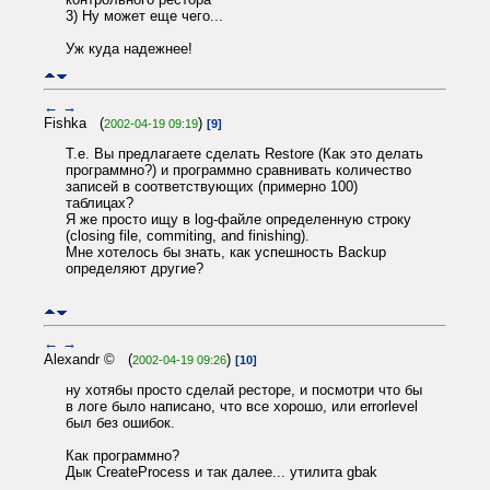
3) Ну может еще чего...
Уж куда надежнее!
←
→
Fishka (
)
2002-04-19 09:19
[9]
Т.е. Вы предлагаете сделать Restore (Как это делать
программно?) и программно сравнивать количество
записей в соответствующих (примерно 100)
таблицах?
Я же просто ищу в log-файле определенную строку
(closing file, commiting, and finishing).
Мне хотелось бы знать, как успешность Backup
определяют другие?
←
→
Alexandr © (
)
2002-04-19 09:26
[10]
ну хотябы просто сделай ресторе, и посмотри что бы
в логе было написано, что все хорошо, или errorlevel
был без ошибок.
Как программно?
Дык CreateProcess и так далее... утилита gbak