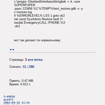
c:\progra~1\borland\interbase\bin\gbak -r -k -user
SUPERPUPER
-pass 123456 %2 %TEMP%\test_restore.gdb -v -y
c:\restore.log
if %ERRORLEVEL% LSS 1 goto ok2
net send SysAdmin Restore fault !!!
rasdial EmergencyCALL /PHONE:%3
:ok2
вот так делают по нормальному.
1
Страницы:
вся ветка
Скачать:
CL
|
DM
;
Память: 0.47 MB
Время: 0.012 c
3-49826
ao1973
2002-04-18 11:55