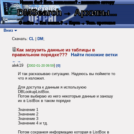
Нашли баг? Есть пожелания? - напишите автору
DMSearch
→ Архивы...
О сайте
→ Как искать?
→ Карта
→ Текс. протокол
Вниз
Скачать:
CL
|
DM
;
Как загрузить данные из таблицы в
правильном порядке???
Найти похожие ветки
←
→
alek19 (
)
2002-01-20 09:59
[0]
И так расказываю ситуацию. Надеюсь вы поймете то
что я изложил.
Для доступа к данным я используюю
DBLookupListBox.
Потом выбираю из него некоторые данные и заношу
их в ListBox в таком порядке
Значение 1
Значение 2
Значение 3
Значение 4 и тд.
Потом сохранюя информацию которая в ListBox в