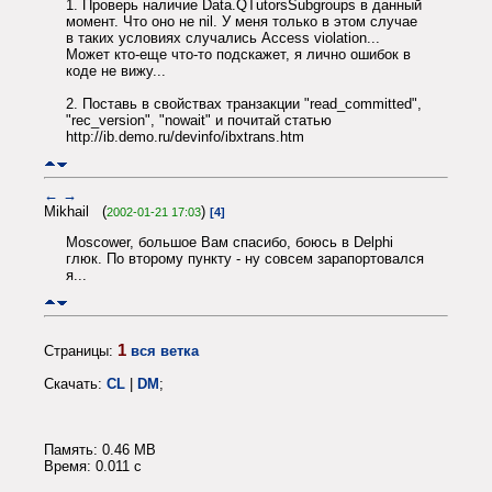
1. Проверь наличие Data.QTutorsSubgroups в данный
момент. Что оно не nil. У меня только в этом случае
в таких условиях случались Access violation...
Может кто-еще что-то подскажет, я лично ошибок в
коде не вижу...
2. Поставь в свойствах транзакции "read_committed",
"rec_version", "nowait" и почитай статью
http://ib.demo.ru/devinfo/ibxtrans.htm
←
→
Mikhail (
)
2002-01-21 17:03
[4]
Moscower, большое Вам спасибо, боюсь в Delphi
глюк. По второму пункту - ну совсем зарапортовался
я...
1
Страницы:
вся ветка
Скачать:
CL
|
DM
;
Память: 0.46 MB
Время: 0.011 c