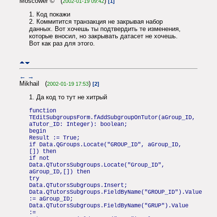
Moscower © (
)
2002-01-19 09:42
[1]
1. Код покажи
2. Коммитится транзакция не закрывая набор
данных. Вот хочешь ты подтвердить те изменения,
которые вносил, но закрывать датасет не хочешь.
Вот как раз для этого.
←
→
Mikhail (
)
2002-01-19 17:53
[2]
1. Да код то тут не хитрый
function
TEditSubgroupsForm.fAddSubgroupOnTutor(aGroup_ID,
aTutor_ID: Integer): boolean;
begin
Result := True;
if Data.QGroups.Locate("GROUP_ID", aGroup_ID,
[]) then
if not
Data.QTutorsSubgroups.Locate("Group_ID",
aGroup_ID,[]) then
try
Data.QTutorsSubgroups.Insert;
Data.QTutorsSubgroups.FieldByName("GROUP_ID").Value
:= aGroup_ID;
Data.QTutorsSubgroups.FieldByName("GRUP").Value
:=