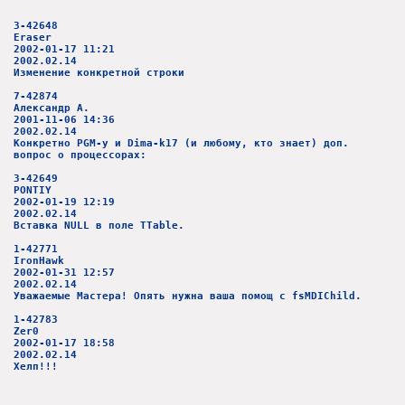
3-42648
Eraser
2002-01-17 11:21
2002.02.14
Изменение конкретной строки
7-42874
Александр А.
2001-11-06 14:36
2002.02.14
Конкретно PGM-у и Dima-k17 (и любому, кто знает) доп.
вопрос о процессорах:
3-42649
PONTIY
2002-01-19 12:19
2002.02.14
Вставка NULL в поле TTable.
1-42771
IronHawk
2002-01-31 12:57
2002.02.14
Уважаемые Мастера! Опять нужна ваша помощ с fsMDIChild.
1-42783
Zer0
2002-01-17 18:58
2002.02.14
Хелп!!!