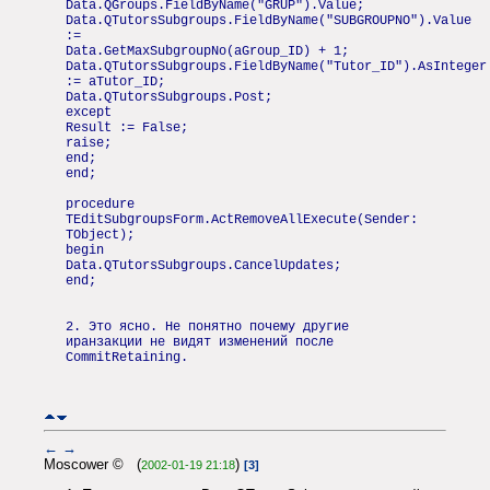
Data.QGroups.FieldByName("GRUP").Value;
Data.QTutorsSubgroups.FieldByName("SUBGROUPNO").Value
:=
Data.GetMaxSubgroupNo(aGroup_ID) + 1;
Data.QTutorsSubgroups.FieldByName("Tutor_ID").AsInteger
:= aTutor_ID;
Data.QTutorsSubgroups.Post;
except
Result := False;
raise;
end;
end;
procedure
TEditSubgroupsForm.ActRemoveAllExecute(Sender:
TObject);
begin
Data.QTutorsSubgroups.CancelUpdates;
end;
2. Это ясно. Не понятно почему другие
иранзакции не видят изменений после
CommitRetaining.
←
→
Moscower © (
)
2002-01-19 21:18
[3]