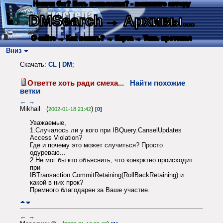
Нашли баг? Есть пожелания? - напишите автору
DMSearch
→ Архивы...
О сайте
→ Как искать?
→ Карта
→ Текс. протокол
Вниз
Скачать:
CL
|
DM
;
Ответте хоть ради смеха...
Найти похожие
ветки
←
→
Mikhail (
)
2002-01-18 21:42
[0]
Уважаемые,
1.Случалось ли у кого при IBQuery.CanselUpdates
Access Violation?
Где и почему это может случиться? Просто
одуреваю...
2.Не мог бы кто объяснить, что конкрктно происходит
при
IBTransaction.CommitRetaining(RollBackRetaining) и
какой в них прок?
Премного благодарен за Ваше участие.
←
→