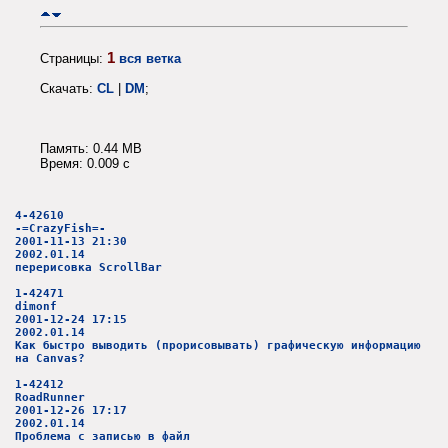
1
Страницы:
вся ветка
Скачать:
CL
|
DM
;
Память: 0.44 MB
Время: 0.009 c
4-42610
-=CrazyFish=-
2001-11-13 21:30
2002.01.14
перерисовка ScrollBar
1-42471
dimonf
2001-12-24 17:15
2002.01.14
Как быстро выводить (прорисовывать) графическую информацию
на Canvas?
1-42412
RoadRunner
2001-12-26 17:17
2002.01.14
Проблема с записью в файл