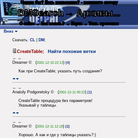
Нашли баг? Есть пожелания? - напишите автору
DMSearch
→ Архивы...
О сайте
→ Как искать?
→ Карта
→ Текс. протокол
Вниз
Скачать:
CL
|
DM
;
CreateTable;
Найти похожие ветки
←
→
Dreamer © (
)
2001-12-10 22:13
[0]
Как при CreateTable; указать путь создания?
←
→
Anatoly Podgoretsky © (
)
2001-12-11 00:22
[1]
CreateTable процедура без параметров!
Указывай у таблицы.
←
→
Dreamer © (
)
2001-12-11 12:18
[2]
Хорошо. А как и где у таблицы указать?:)