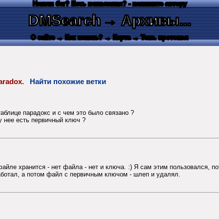
Нашли баг? Есть пожелания? - напишите автору
DMSearch
→ Архивы...
О сайте
→ Как искать?
→ Карта
→ Текс. протокол
Paradox.
Найти похожие ветки
аблице парадокс и с чем это было связано ?
у нее есть первичный ключ ?
айле хранится - нет файла - нет и ключа. :) Я сам этим пользовался, 
работал, а потом файл с первичным ключом - шлеп и удалял.