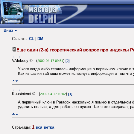
Вниз
Скачать:
CL
|
DM
;
Еще один (2-а) теоретический вопрос про индексы 
←
→
VAleksey © (
)
2002-04-17 09:51
[0]
У кого когда либо терялась информация о первичном ключе в т
Как из шапки таблицы может исчезнуть информация о том что 
←
→
Kuusiniemi © (
)
2002-04-17 10:02
[1]
А первичный ключ в Paradox насколько я помню в отдельном ф
удалить нельзя, а для работы он нужен. Так я его создавал, 
1
Страницы:
вся ветка