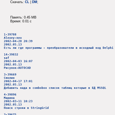
Скачать:
CL
|
DM
;
Память: 0.45 MB
Время: 0.01 c
1-39788
Alexey-neo
2002-04-28 20:39
2002.05.13
Есть ли где программы - преобразователи в исходный код Delphi
14-39832
saf
2002-04-03 16:07
2002.05.13
Рисунок-AUTOCAD
3-39669
Смолин
2002-04-17 17:01
2002.05.13
Добавить нада в combobox список таблиц которые в БД MSSQL
4-39896
Марина
2002-03-11 10:23
2002.05.13
Поиск строки в StringGrid
3-39675