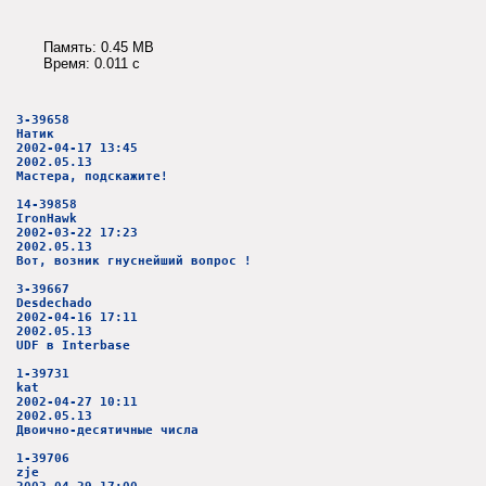
Память: 0.45 MB
Время: 0.011 c
3-39658
Натик
2002-04-17 13:45
2002.05.13
Мастера, подскажите!
14-39858
IronHawk
2002-03-22 17:23
2002.05.13
Вот, возник гнуснейший вопрос !
3-39667
Desdechado
2002-04-16 17:11
2002.05.13
UDF в Interbase
1-39731
kat
2002-04-27 10:11
2002.05.13
Двоично-десятичные числа
1-39706
zje