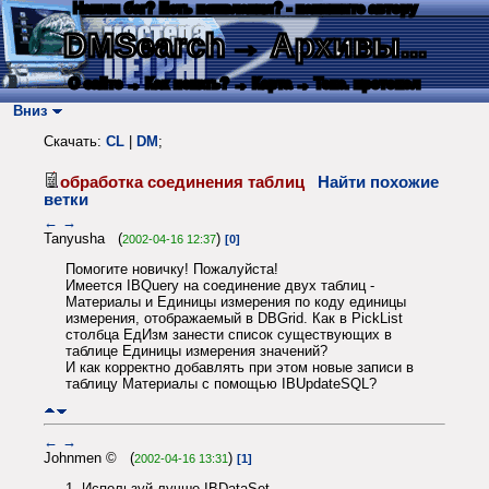
Нашли баг? Есть пожелания? - напишите автору
DMSearch
→ Архивы...
О сайте
→ Как искать?
→ Карта
→ Текс. протокол
Вниз
Скачать:
CL
|
DM
;
обработка соединения таблиц
Найти похожие
ветки
←
→
Tanyusha (
)
2002-04-16 12:37
[0]
Помогите новичку! Пожалуйста!
Имеется IBQuery на соединение двух таблиц -
Материалы и Единицы измерения по коду единицы
измерения, отображаемый в DBGrid. Как в PickList
столбца ЕдИзм занести список существующих в
таблице Единицы измерения значений?
И как корректно добавлять при этом новые записи в
таблицу Материалы с помощью IBUpdateSQL?
←
→
Johnmen © (
)
2002-04-16 13:31
[1]
1. Используй лучше IBDataSet