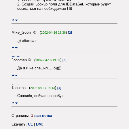
2. Создай Lookup поля для IBDataSet, которые будут
ссылаться на необходимые НД
←
→
Mike_Goblin © (
)
2002-04-16 13:36
[2]
:)) обогнал
←
→
Johnmen © (
)
2002-04-16 13:39
[3]
Да я и не спешил....:o)))))
←
→
Tanusha (
)
2002-04-17 14:13
[4]
Спасибо, сейчас попробую
1
Страницы:
вся ветка
Скачать:
CL
|
DM
;