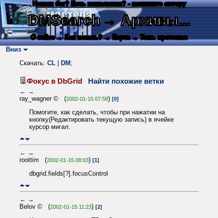
Нашли баг? Есть пожелания? - напишите автору
DMSearch
→ Архивы...
О сайте
→ Как искать?
→ Карта
→ Текс. протокол
Вниз
Скачать:
CL
|
DM
;
Фокус в DbGrid
Найти похожие ветки
←
→
ray_wagner © (
)
2002-01-15 07:58
[0]
Помогите, как сделать, чтобы при нажатии на
кнопку(Редактировать текущую запись) в ячейке
курсор мигал.
←
→
roottim (
)
2002-01-15 08:03
[1]
dbgrid.fields[?].focusControl
←
→
Belov © (
)
2002-01-15 11:23
[2]