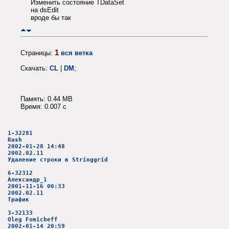
Изменить состояние TDataSet
на dsEdit
вроде бы так
1
Страницы:
вся ветка
Скачать:
CL
|
DM
;
Память: 0.44 MB
Время: 0.007 c
1-32281
Rash
2002-01-28 14:48
2002.02.11
Удаление строки в Stringgrid
6-32312
Александр_1
2001-11-16 00:33
2002.02.11
Трафик
3-32133
Oleg Fomicheff
2002-01-14 20:59