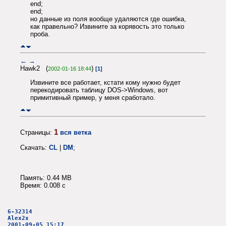
end;
end;
но данные из поля вообще удаляются где ошибка,
как правельно? Извините за корявость это только
проба.
←
→
Hawk2 (
)
2002-01-16 18:44
[1]
Извините все работает, кстати кому нужно будет
перекодировать таблицу DOS->Windows, вот
примитивный пример, у меня сработало.
1
Страницы:
вся ветка
Скачать:
CL
|
DM
;
Память: 0.44 MB
Время: 0.008 c
6-32314
Alex2x
2001-09-05 15:17