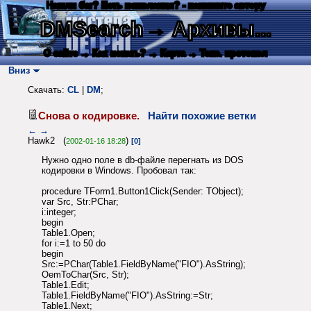
Нашли баг? Есть пожелания? - напишите автору
DMSearch
→ Архивы...
О сайте
→ Как искать?
→ Карта
→ Текс. протокол
Вниз
Скачать:
CL
|
DM
;
Снова о кодировке.
Найти похожие ветки
←
→
Hawk2 (
)
2002-01-16 18:28
[0]
Нужно одно поле в db-файле перегнать из DOS
кодировки в Windows. Пробовал так:
procedure TForm1.Button1Click(Sender: TObject);
var Src, Str:PChar;
i:integer;
begin
Table1.Open;
for i:=1 to 50 do
begin
Src:=PChar(Table1.FieldByName("FIO").AsString);
OemToChar(Src, Str);
Table1.Edit;
Table1.FieldByName("FIO").AsString:=Str;
Table1.Next;