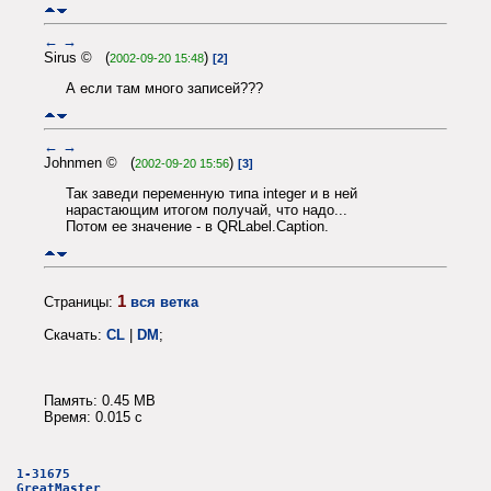
←
→
Sirus © (
)
2002-09-20 15:48
[2]
А если там много записей???
←
→
Johnmen © (
)
2002-09-20 15:56
[3]
Так заведи переменную типа integer и в ней
нарастающим итогом получай, что надо...
Потом ее значение - в QRLabel.Caption.
1
Страницы:
вся ветка
Скачать:
CL
|
DM
;
Память: 0.45 MB
Время: 0.015 c
1-31675
GreatMaster