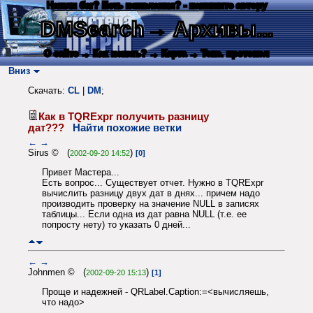
Нашли баг? Есть пожелания? - напишите автору
DMSearch
→ Архивы...
О сайте
→ Как искать?
→ Карта
→ Текс. протокол
Вниз
Скачать:
CL
|
DM
;
Как в TQRExpr получить разницу
дат???
Найти похожие ветки
←
→
Sirus © (
)
2002-09-20 14:52
[0]
Привет Мастера...
Есть вопрос... Существует отчет. Нужно в TQRExpr
вычислить разницу двух дат в днях... причем надо
производить проверку на значение NULL в записях
таблицы... Если одна из дат равна NULL (т.е. ее
попросту нету) то указать 0 дней...
←
→
Johnmen © (
)
2002-09-20 15:13
[1]
Проще и надежней - QRLabel.Caption:=<вычисляешь,
что надо>