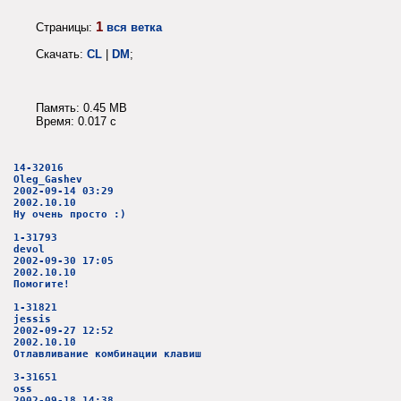
1
Страницы:
вся ветка
Скачать:
CL
|
DM
;
Память: 0.45 MB
Время: 0.017 c
14-32016
Oleg_Gashev
2002-09-14 03:29
2002.10.10
Ну очень просто :)
1-31793
devol
2002-09-30 17:05
2002.10.10
Помогите!
1-31821
jessis
2002-09-27 12:52
2002.10.10
Отлавливание комбинации клавиш
3-31651
oss
2002-09-18 14:38