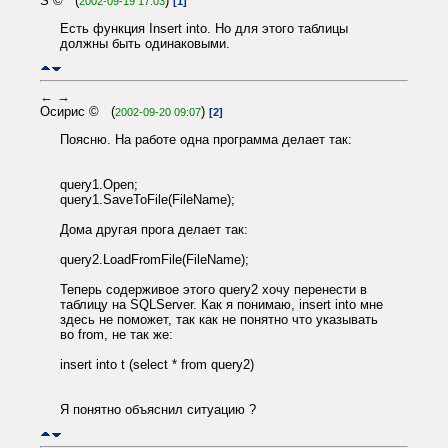
S © (
)
2002-09-19 17:03
[1]
Есть функция Insert into. Но для этого таблицы
должны быть одинаковыми.
←
→
Осирис © (
)
2002-09-20 09:07
[2]
Поясню. На работе одна программа делает так:
query1.Open;
query1.SaveToFile(FileName);
Дома другая прога делает так:
query2.LoadFromFile(FileName);
Теперь содерживое этого query2 хочу перенести в
таблицу на SQLServer. Как я понимаю, insert into мне
здесь не поможет, так как не понятно что указывать
во from, не так же:
insert into t (select * from query2)
Я понятно объяснил ситуацию ?