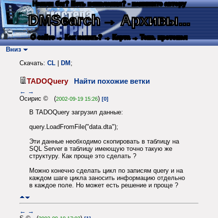
Нашли баг? Есть пожелания? - напишите автору
DMSearch
→ Архивы...
О сайте
→ Как искать?
→ Карта
→ Текс. протокол
Вниз
Скачать:
CL
|
DM
;
TADOQuery
Найти похожие ветки
←
→
Осирис © (
)
2002-09-19 15:26
[0]
В TADOQuery загрузил данные:
query.LoadFromFile("data.dta");
Эти данные необходимо скопировать в таблицу на
SQL Server в таблицу имеющую точно такую же
структуру. Как проще это сделать ?
Можно конечно сделать цикл по записям query и на
каждом шаге цикла заносить информацию отдельно
в каждое поле. Но может есть решение и проще ?
←
→