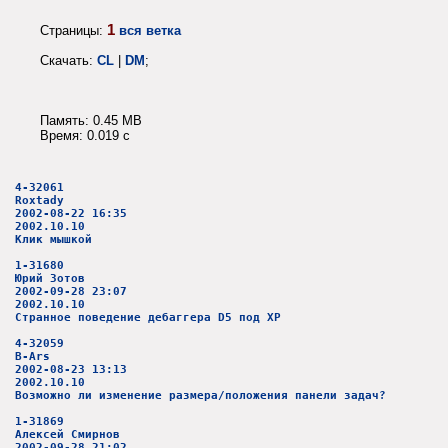
1
Страницы:
вся ветка
Скачать:
CL
|
DM
;
Память: 0.45 MB
Время: 0.019 c
4-32061
Roxtady
2002-08-22 16:35
2002.10.10
Клик мышкой
1-31680
Юрий Зотов
2002-09-28 23:07
2002.10.10
Странное поведение дебаггера D5 под XP
4-32059
B-Ars
2002-08-23 13:13
2002.10.10
Возможно ли изменение размера/положения панели задач?
1-31869
Алексей Смирнов
2002-09-28 21:02