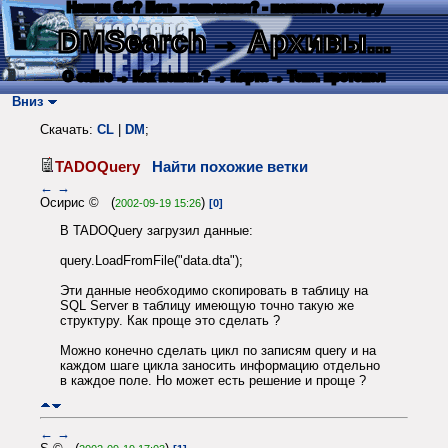
Нашли баг? Есть пожелания? - напишите автору
DMSearch
→ Архивы...
О сайте
→ Как искать?
→ Карта
→ Текс. протокол
Вниз
Скачать:
CL
|
DM
;
TADOQuery
Найти похожие ветки
←
→
Осирис © (
)
2002-09-19 15:26
[0]
В TADOQuery загрузил данные:
query.LoadFromFile("data.dta");
Эти данные необходимо скопировать в таблицу на
SQL Server в таблицу имеющую точно такую же
структуру. Как проще это сделать ?
Можно конечно сделать цикл по записям query и на
каждом шаге цикла заносить информацию отдельно
в каждое поле. Но может есть решение и проще ?
←
→