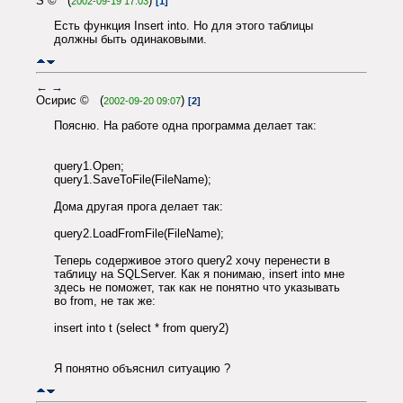
S © (
)
2002-09-19 17:03
[1]
Есть функция Insert into. Но для этого таблицы
должны быть одинаковыми.
←
→
Осирис © (
)
2002-09-20 09:07
[2]
Поясню. На работе одна программа делает так:
query1.Open;
query1.SaveToFile(FileName);
Дома другая прога делает так:
query2.LoadFromFile(FileName);
Теперь содерживое этого query2 хочу перенести в
таблицу на SQLServer. Как я понимаю, insert into мне
здесь не поможет, так как не понятно что указывать
во from, не так же:
insert into t (select * from query2)
Я понятно объяснил ситуацию ?