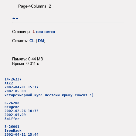
Page->Columns=2
1
Страницы:
вся ветка
Скачать:
CL
|
DM
;
Память: 0.44 MB
Время: 0.011 c
14-26237
Alx2
2002-04-01 15:17
2002.05.09
четырехмерный куб: местами крышу сносит :)
6-26208
HEugene
2002-02-26 10:33
2002.05.09
Sniffer
3-26001
IronHawk
2002-04-11 15:44