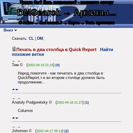
Нашли баг? Есть пожелания? - напишите автору
DMSearch
→ Архивы...
О сайте
→ Как искать?
→ Карта
→ Текс. протокол
Вниз
Скачать:
CL
|
DM
;
Печать в два столбца в Quick Report
Найти
похожие ветки
←
→
Тим © (
)
2002-04-16 21:24
[0]
Народ,помогите - как печатать в два столбца в
QuickReport,т.е во втором столбце должно быть
продолжение...
←
→
Anatoly Podgoretsky © (
)
2002-04-16 21:27
[1]
Columns
←
→
Johnmen © (
)
2002-04-17 09:14
[2]