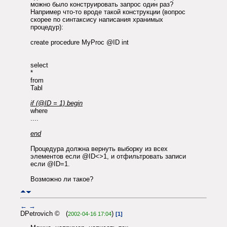
можно было конструировать запрос один раз?
Например что-то вроде такой конструкции (вопрос
скорее по синтаксису написания хранимых
процедур):
create procedure MyProc @ID int
select
*
from
Tabl
if (@ID = 1) begin
where
....
end
Процедура должна вернуть выборку из всех
элементов если @ID<>1, и отфильтровать записи
если @ID=1.
Возможно ли такое?
←
→
DPetrovich © (
)
2002-04-16 17:04
[1]