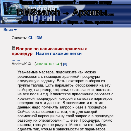
Нашли баг? Есть пожелания? - напишите автору
DMSearch
→ Архивы...
О сайте
→ Как искать?
→ Карта
→ Текс. протокол
Вниз
Скачать:
CL
|
DM
;
Вопрос по написанию хранимых
процедур
Найти похожие ветки
←
→
AndrewK © (
)
2002-04-16 16:47
[0]
Уважаемые мастера, подскажите как можно
реализовать с помощью хранимой процедуры
следующую задачку. Есть некоторая выборка из
группы таблиц. Есть параметры отображения на эту
выборку, например, отфильтровать записи, показать
не все поля и т.д. Клиентское приложение работает с
хранимой процедурой, которой в качестве парметров
передаются эти данные. В зависимости от этих
данных надо поменять запрос к базе в процедуре.
Сейчас остановился на том, что для каждой
возможной вариации пишу свой запрос а в процедуре
развожу их операторами if ... else. Процедура, прямо
скажем, глаз уже не радует. Можно ли как-нибудь
сделать так, чтобы в зависимости от параметров