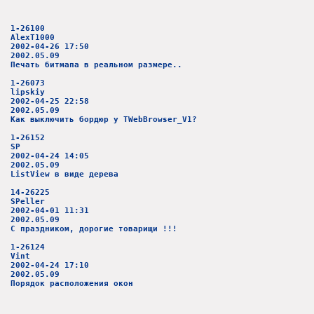
1-26100
AlexT1000
2002-04-26 17:50
2002.05.09
Печать битмапа в реальном размере..
1-26073
lipskiy
2002-04-25 22:58
2002.05.09
Как выключить бордюр у TWebBrowser_V1?
1-26152
SP
2002-04-24 14:05
2002.05.09
ListView в виде дерева
14-26225
SPeller
2002-04-01 11:31
2002.05.09
С праздником, дорогие товарищи !!!
1-26124
Vint
2002-04-24 17:10
2002.05.09
Порядок расположения окон