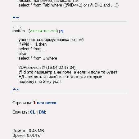
Можно, например, написать так
select * from Tabl where ((@ID<>1) or (@ID=1 and ....))
←
→
roottim (
)
2002-04-16 17:10
[2]
yнепонятна формулировка но.. мб
if @id != 1 then
select * from ...
else
select * from .. where
2DPetrovich © (16.04.02 17:04)
@id это параметр а не поле, а если и поле то будет
НД состоять из ид=1 и +те картежи которые
подойдут по 2-му усл!
1
Страницы:
вся ветка
Скачать:
CL
|
DM
;
Память: 0.45 MB
Время: 0.014 c