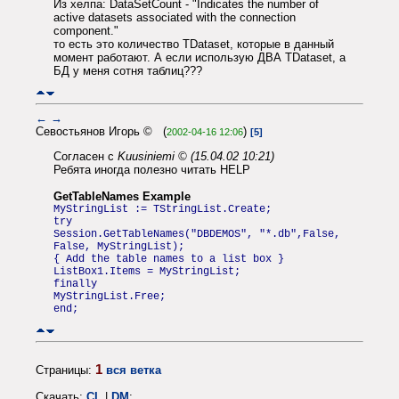
Из хелпа: DataSetCount - "Indicates the number of
active datasets associated with the connection
component."
то есть это количество TDataset, которые в данный
момент работают. А если использую ДВА TDataset, а
БД у меня сотня таблиц???
←
→
Севостьянов Игорь © (
)
2002-04-16 12:06
[5]
Согласен с
Kuusiniemi © (15.04.02 10:21)
Ребята иногда полезно читать HELP
GetTableNames Example
MyStringList := TStringList.Create;
try
Session.GetTableNames("DBDEMOS", "*.db",False,
False, MyStringList);
{ Add the table names to a list box }
ListBox1.Items = MyStringList;
finally
MyStringList.Free;
end;
1
Страницы:
вся ветка
Скачать:
CL
|
DM
;