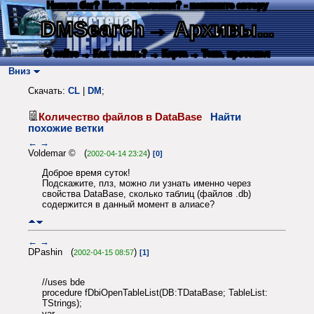
Нашли баг? Есть пожелания? - напишите автору
DMSearch
→ Архивы...
О сайте
→ Как искать?
→ Карта
→ Текс. протокол
Вниз
Скачать:
CL
|
DM
;
Количество файлов в DataBase
Найти
похожие ветки
←
→
Voldemar © (
)
2002-04-14 23:24
[0]
Доброе время суток!
Подскажите, плз, можно ли узнать именно через
свойства DataBase, сколько таблиц (файлов .db)
содержится в данный момент в алиасе?
←
→
DPashin (
)
2002-04-15 08:57
[1]
//uses bde
procedure fDbiOpenTableList(DB:TDataBase; TableList:
TStrings);
var