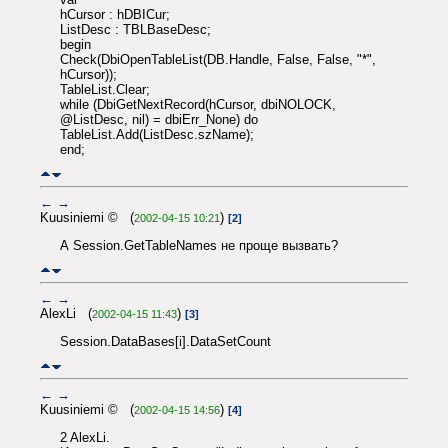
hCursor : hDBICur;
ListDesc : TBLBaseDesc;
begin
Check(DbiOpenTableList(DB.Handle, False, False, "*",
hCursor));
TableList.Clear;
while (DbiGetNextRecord(hCursor, dbiNOLOCK,
@ListDesc, nil) = dbiErr_None) do
TableList.Add(ListDesc.szName);
end;
←
→
Kuusiniemi © (
)
2002-04-15 10:21
[2]
А Session.GetTableNames не проще вызвать?
←
→
AlexLi (
)
2002-04-15 11:43
[3]
Session.DataBases[i].DataSetCount
←
→
Kuusiniemi © (
)
2002-04-15 14:56
[4]
2 AlexLi.