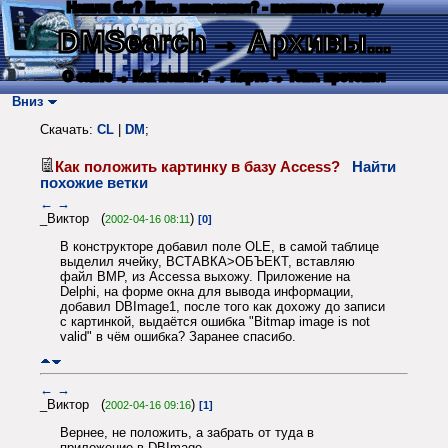
Нашли баг? Есть пожелания? - напишите автору
DMSearch
→ Архивы...
О сайте
→ Как искать?
→ Карта
→ Текс. протокол
Вниз
Скачать:
CL
|
DM
;
Как положить картинку в базу Access?
Найти
похожие ветки
←
→
_Виктор (
)
2002-04-16 08:11
[0]
В конструкторе добавил поле OLE, в самой таблице
выделил ячейку, ВСТАВКА>ОБЪЕКТ, вставляю
файл BMP, из Accessa выхожу. Приложение на
Delphi, на форме окна для вывода информации,
добавил DBImage1, после того как дохожу до записи
с картинкой, выдаётся ошибка "Bitmap image is not
valid" в чём ошибка? Заранее спасибо.
←
→
_Виктор (
)
2002-04-16 09:16
[1]
Вернее, не положить, а забрать от туда в
приложение в DBImage