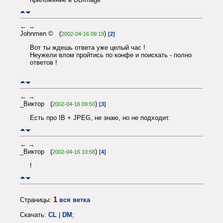
←
→
Johnmen © (
)
2002-04-16 09:19
[2]
Вот ты ждешь ответа уже целый час !
Неужели влом пройтись по конфе и поискать - полно
ответов !
←
→
_Виктор (
)
2002-04-16 09:50
[3]
Есть про IB + JPEG, не знаю, но не подходит.
←
→
_Виктор (
)
2002-04-16 10:58
[4]
!
1
Страницы:
вся ветка
Скачать:
CL
|
DM
;