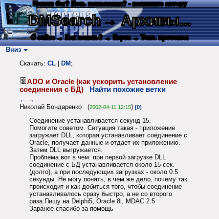
Нашли баг? Есть пожелания? - напишите автору
DMSearch
→ Архивы...
О сайте
→ Как искать?
→ Карта
→ Текс. протокол
Вниз
Скачать:
CL
|
DM
;
ADO и Oracle (как ускорить установление
соединения с БД)
Найти похожие ветки
←
→
Николай Бондаренко (
)
2002-04-11 12:15
[0]
Соединение устанавливается секунд 15.
Помогите советом. Ситуация такая - приложение
загружает DLL, которая устанавливает соединение с
Oracle, получает данные и отдает их приложению.
Затем DLL выгружается.
Проблема вот в чем: при первой загрузке DLL
соединение с БД устанавливается около 15 сек.
(долго), а при последующих загрузках - около 0.5
секунды. Не могу понять, в чем же дело, почему так
происходит и как добиться того, чтобы соединение
устанавливалось сразу быстро, а не со второго
раза.Пишу на Delphi5, Oracle 8i, MDAC 2.5
Заранее спасибо за помощь