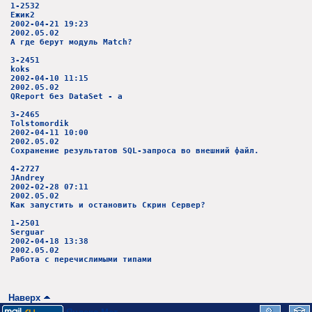
1-2532
Ежик2
2002-04-21 19:23
2002.05.02
А где берут модуль Match?
3-2451
koks
2002-04-10 11:15
2002.05.02
QReport без DataSet - а
3-2465
Tolstomordik
2002-04-11 10:00
2002.05.02
Сохранение результатов SQL-запроса во внешний файл.
4-2727
JAndrey
2002-02-28 07:11
2002.05.02
Как запустить и остановить Скрин Сервер?
1-2501
Serguar
2002-04-18 13:38
2002.05.02
Работа с перечислимыми типами
Наверх