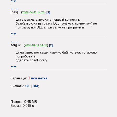
←
→
{bas} (
)
2002-04-11 14:20
[1]
Есть мысль запускать первый коннект к
базе(загрузка выгрузка DLL только с коннектом) не
при загрузки DLL а при запуске программы
←
→
serg © (
)
2002-04-11 14:53
[2]
Если известно какая именно библиотека, то можно
попробовать
сделать LoadLibrary
1
Страницы:
вся ветка
Скачать:
CL
|
DM
;
Память: 0.45 MB
Время: 0.015 c