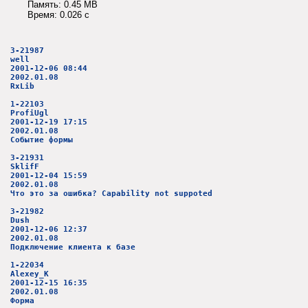
Память: 0.45 MB
Время: 0.026 c
3-21987
well
2001-12-06 08:44
2002.01.08
RxLib
1-22103
ProfiUgl
2001-12-19 17:15
2002.01.08
Событие формы
3-21931
SklifF
2001-12-04 15:59
2002.01.08
Что это за ошибка? Capability not suppoted
3-21982
Dush
2001-12-06 12:37
2002.01.08
Подключение клиента к базе
1-22034
Alexey_K
2001-12-15 16:35
2002.01.08
Форма