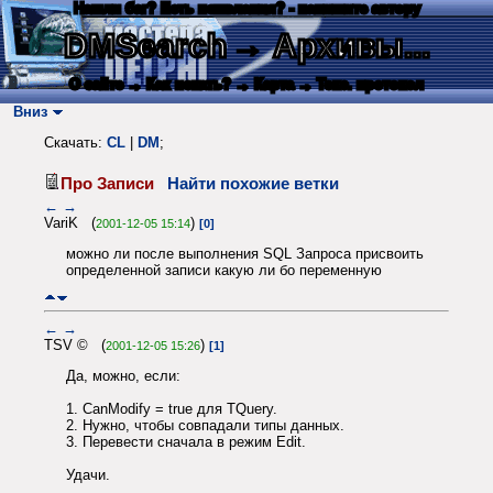
Нашли баг? Есть пожелания? - напишите автору
DMSearch
→ Архивы...
О сайте
→ Как искать?
→ Карта
→ Текс. протокол
Вниз
Скачать:
CL
|
DM
;
Про Записи
Найти похожие ветки
←
→
VariK (
)
2001-12-05 15:14
[0]
можно ли после выполнения SQL Запроса присвоить
определенной записи какую ли бо переменную
←
→
TSV © (
)
2001-12-05 15:26
[1]
Да, можно, если:
1. CanModify = true для TQuery.
2. Нужно, чтобы совпадали типы данных.
3. Перевести сначала в режим Edit.
Удачи.