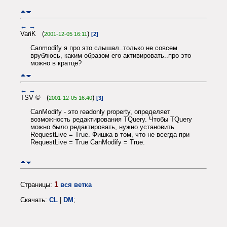
←
→
VariK (
)
2001-12-05 16:11
[2]
Canmodify я про это слышал..только не совсем
врублюсь, каким образом его активировать..про это
можно в кратце?
←
→
TSV © (
)
2001-12-05 16:40
[3]
CanModify - это readonly property, определяет
возможность редактирования TQuery. Чтобы TQuery
можно было редактировать, нужно установить
RequestLive = True. Фишка в том, что не всегда при
RequestLive = True CanModify = True.
1
Страницы:
вся ветка
Скачать:
CL
|
DM
;