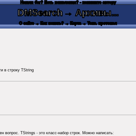
Нашли баг? Есть пожелания? - напишите автору
DMSearch
→ Архивы...
О сайте
→ Как искать?
→ Карта
→ Текс. протокол
и в строку TString
тен вопрос. TStrings - это класс-набор строк. Можно написать: