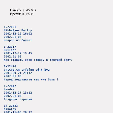
Память: 0.45 MB
Время: 0.035 c
1-22091
Mikhalyov Dmitry
2001-12-19 16:02
2002.01.08
вопрос из Pascal
1-22017
Builder
2001-12-17 19:45
2002.01.08
Как ставить свою строку в текущий едит?
7-22420
Cntcyz.cm crfpfnm cdjt bvz
2001-09-21 21:12
2002.01.08
Народ подскажите как мне быть ?
1-22047
handra
2001-12-17 13:12
2002.01.08
Создание справки
14-22333
Nikolay
2001-11-03 20:12