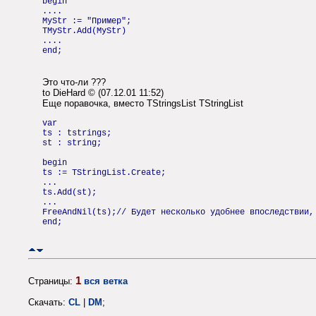
begin
....
MyStr := "Пример";
TMyStr.Add(MyStr)
....
end;
Это что-ли ???
to DieHard © (07.12.01 11:52)
Еще поравочка, вместо TStringsList TStringList
var
ts : tstrings;
st : string;
begin
ts := TStringList.Create;
...
ts.Add(st);
...
FreeAndNil(ts);// Будет несколько удобнее впоследствии,
end;
1
Страницы:
вся ветка
Скачать:
CL
|
DM
;