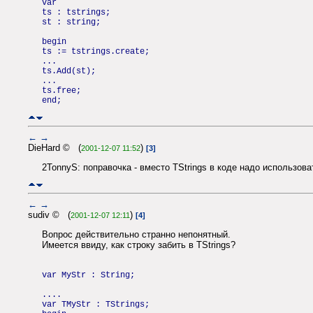
var
ts : tstrings;
st : string;
begin
ts := tstrings.create;
...
ts.Add(st);
...
ts.free;
end;
←
→
DieHard © (
)
2001-12-07 11:52
[3]
2TonnyS: поправочка - вместо TStrings в коде надо использовать
←
→
sudiv © (
)
2001-12-07 12:11
[4]
Вопрос действительно странно непонятный.
Имеется ввиду, как строку забить в TStrings?
var MyStr : String;
....
var TMyStr : TStrings;