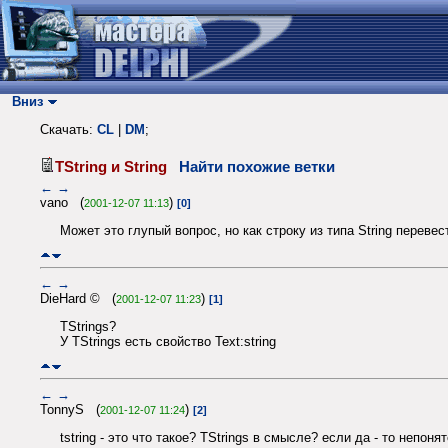
Вниз
Скачать:
CL
|
DM
;
TString и String
Найти похожие ветки
←
→
vano (
)
2001-12-07 11:13
[0]
Может это глупый вопрос, но как строку из типа String перевест
←
→
DieHard © (
)
2001-12-07 11:23
[1]
TStrings?
У TStrings есть свойство Text:string
←
→
TonnyS (
)
2001-12-07 11:24
[2]
tstring - это что такое? TStrings в смысле? если да - то непоня