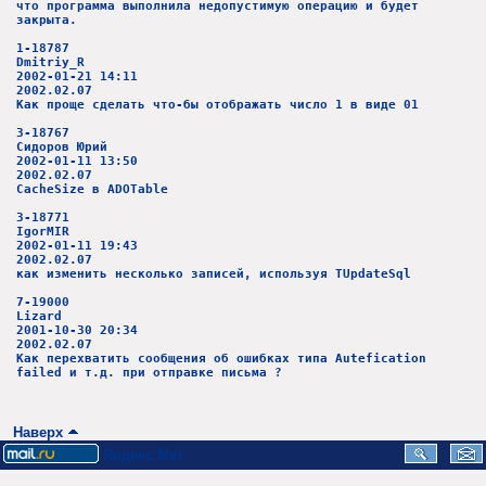
что программа выполнила недопустимую операцию и будет
закрыта.
1-18787
Dmitriy_R
2002-01-21 14:11
2002.02.07
Как проще сделать что-бы отображать число 1 в виде 01
3-18767
Сидоров Юрий
2002-01-11 13:50
2002.02.07
CacheSize в ADOTable
3-18771
IgorMIR
2002-01-11 19:43
2002.02.07
как изменить несколько записей, используя TUpdateSql
7-19000
Lizard
2001-10-30 20:34
2002.02.07
Как перехватить сообщения об ошибках типа Autefication
failed и т.д. при отправке письма ?
Наверх