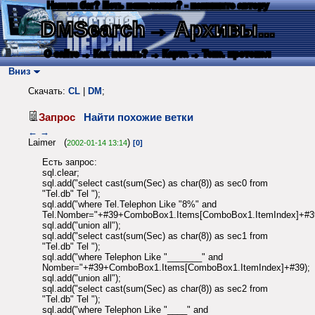
Нашли баг? Есть пожелания? - напишите автору
DMSearch
→ Архивы...
О сайте
→ Как искать?
→ Карта
→ Текс. протокол
Вниз
Скачать:
CL
|
DM
;
Запрос
Найти похожие ветки
←
→
Laimer (
)
2002-01-14 13:14
[0]
Есть запрос:
sql.clear;
sql.add("select cast(sum(Sec) as char(8)) as sec0 from
"Tel.db" Tel ");
sql.add("where Tel.Telephon Like "8%" and
Tel.Nomber="+#39+ComboBox1.Items[ComboBox1.ItemIndex]+#3
sql.add("union all");
sql.add("select cast(sum(Sec) as char(8)) as sec1 from
"Tel.db" Tel ");
sql.add("where Telephon Like "_______" and
Nomber="+#39+ComboBox1.Items[ComboBox1.ItemIndex]+#39);
sql.add("union all");
sql.add("select cast(sum(Sec) as char(8)) as sec2 from
"Tel.db" Tel ");
sql.add("where Telephon Like "____" and