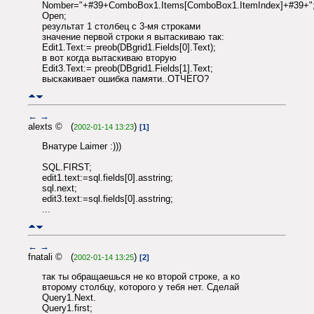
Nomber="+#39+ComboBox1.Items[ComboBox1.ItemIndex]+#39+";
Open;
результат 1 столбец с 3-мя строками
значение первой строки я вытаскиваю так:
Edit1.Text:= preob(DBgrid1.Fields[0].Text);
в вот когда вытаскиваю вторую
Edit3.Text:= preob(DBgrid1.Fields[1].Text;
выскакивает ошибка памяти..ОТЧЕГО?
←
→
alexts © (
)
2002-01-14 13:23
[1]
Внатуре Laimer :)))
SQL.FIRST;
edit1.text:=sql.fields[0].asstring;
sql.next;
edit3.text:=sql.fields[0].asstring;
...
←
→
fnatali © (
)
2002-01-14 13:25
[2]
так ты обращаешься не ко второй строке, а ко
второму столбцу, которого у тебя нет. Сделай
Query1.Next.
Query1.first;