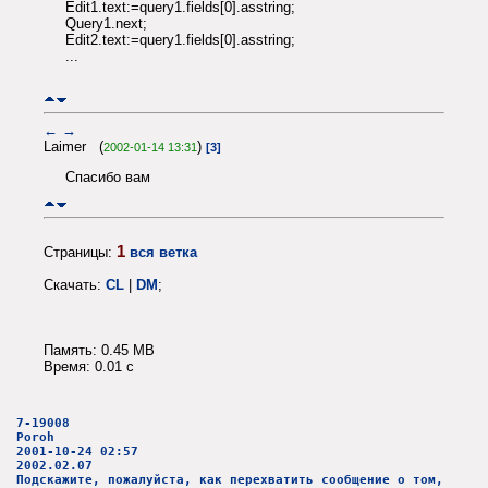
Edit1.text:=query1.fields[0].asstring;
Query1.next;
Edit2.text:=query1.fields[0].asstring;
...
←
→
Laimer (
)
2002-01-14 13:31
[3]
Спасибо вам
1
Страницы:
вся ветка
Скачать:
CL
|
DM
;
Память: 0.45 MB
Время: 0.01 c
7-19008
Poroh
2001-10-24 02:57
2002.02.07
Подскажите, пожалуйста, как перехватить сообщение о том,