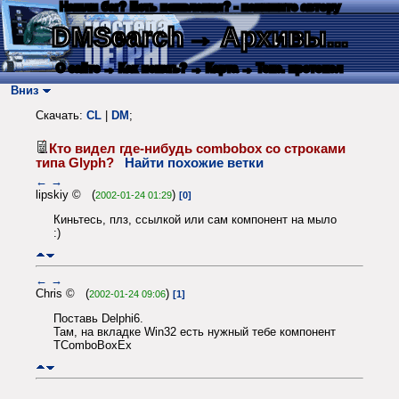
Нашли баг? Есть пожелания? - напишите автору
DMSearch
→ Архивы...
О сайте
→ Как искать?
→ Карта
→ Текс. протокол
Вниз
Скачать:
CL
|
DM
;
Кто видел где-нибудь combobox со строками
типа Glyph?
Найти похожие ветки
←
→
lipskiy © (
)
2002-01-24 01:29
[0]
Киньтесь, плз, ссылкой или сам компонент на мыло
:)
←
→
Chris © (
)
2002-01-24 09:06
[1]
Поставь Delphi6.
Там, на вкладке Win32 есть нужный тебе компонент
TComboBoxEx