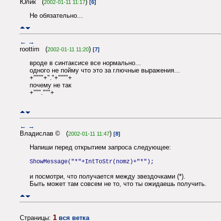
Юлик (
)
2002-01-11 11:17
[6]
Не обязательно...
←
→
roottim (
)
2002-01-11 11:20
[7]
вроде в синтаксисе все нормально...
одного не пойму что это за глючные выражения...
+""""+"."+""""+
почему не так
+"""."""+
←
→
Владислав © (
)
2002-01-11 11:47
[8]
Напиши перед открытием запроса следующее:
ShowMessage("*"+IntToStr(nomz)+"*");
и посмотри, что получается между звездочками (*).
Быть может там совсем не то, что ты ожидаешь получить.
1
Страницы:
вся ветка