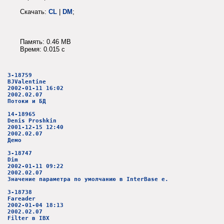
Скачать:
CL
|
DM
;
Память: 0.46 MB
Время: 0.015 c
3-18759
BJValentine
2002-01-11 16:02
2002.02.07
Потоки и БД
14-18965
Denis Proshkin
2001-12-15 12:40
2002.02.07
Демо
3-18747
Dim
2002-01-11 09:22
2002.02.07
Значение параметра по умолчанию в InterBase e.
3-18738
Fareader
2002-01-04 18:13
2002.02.07
Filter в IBX