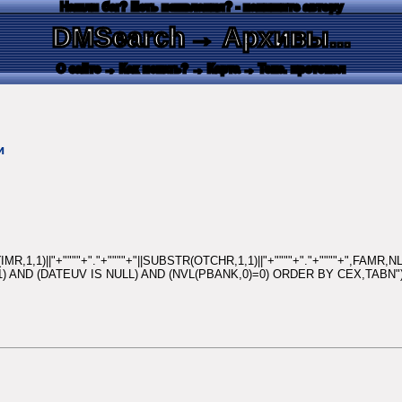
Нашли баг? Есть пожелания? - напишите автору
DMSearch
→ Архивы...
О сайте
→ Как искать?
→ Карта
→ Текс. протокол
и
IMR,1,1)||"+""""+"."+""""+"||SUBSTR(OTCHR,1,1)||"+""""+"."+""""+"
!=1) AND (DATEUV IS NULL) AND (NVL(PBANK,0)=0) ORDER BY CEX,TABN")