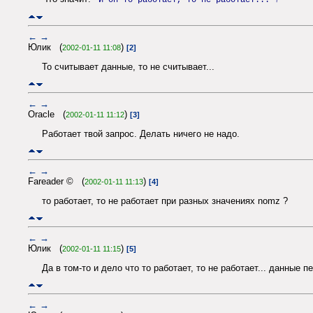
"И он то работает, то не работает..."?
←
→
Юлик (
)
2002-01-11 11:08
[2]
То считывает данные, то не считывает...
←
→
Oracle (
)
2002-01-11 11:12
[3]
Работает твой запрос. Делать ничего не надо.
←
→
Fareader © (
)
2002-01-11 11:13
[4]
то работает, то не работает при разных значениях nomz ?
←
→
Юлик (
)
2002-01-11 11:15
[5]
Да в том-то и дело что то работает, то не работает... данные п
←
→