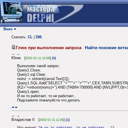
Вниз
Скачать:
CL
|
DM
;
Глюк при выполнении запроса
Найти похожие ветк
←
→
Юлик (
)
2002-01-11 10:58
[0]
Выполняю такой запрос:
Query1.Close;
Query1.sql.Clear;
nomz := strtoint(zavod.Text[1]);
Query1.SQL.Add("SELECT "+""""+" "+""""+",CEX,TABN,SUBSTR(
(KZ="+inttostr(nomz)+") AND (TABN<700000) AND (NVL(PPT,0)
Query1.open;
И он то работает, то не работает...
Подскажите пожалуйста что делать
←
→
Владислав © (
)
2002-01-11 11:06
[1]
Что значит: