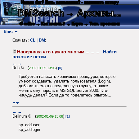
Нашли баг? Есть пожелания? - напишите автору
DMSearch
→ Архивы...
О сайте
→ Как искать?
→ Карта
→ Текс. протокол
Вниз
Скачать:
CL
|
DM
;
Наверняка что нужно многим ...........
Найти
похожие ветки
←
→
Rub © (
)
2002-01-09 13:05
[0]
Требуется написать хранимые процедуры, которые
умеют создавать, удалять пользователя (Login),
добавлять его в определенную группу, а также
менять ему пароль в MS SQL Server 2000. Кто-
нибудь делал? Если да то поделитесь опытом...
←
→
Delirium © (
)
2002-01-09 13:08
[1]
sp_adduser
sp_addlogin