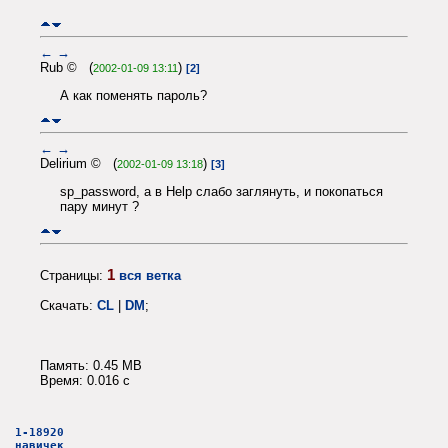
←
→
Rub © (
)
2002-01-09 13:11
[2]
А как поменять пароль?
←
→
Delirium © (
)
2002-01-09 13:18
[3]
sp_password, а в Help слабо заглянуть, и покопаться
пару минут ?
1
Страницы:
вся ветка
Скачать:
CL
|
DM
;
Память: 0.45 MB
Время: 0.016 c
1-18920
навичек