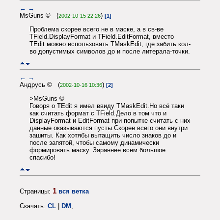
←
→
MsGuns © (
)
2002-10-15 22:26
[1]
Проблема скорее всего не в маске, а в св-ве
TField.DisplayFormat и TField.EditFormat, вместо
TEdit можно использовать TMaskEdit, где забить кол-
во допустимых символов до и после литерала-точки.
←
→
Андрусь © (
)
2002-10-16 10:36
[2]
>MsGuns ©
Говоря о TEdit я имел ввиду TMaskEdit.Но всё таки
как считать формат с TField.Дело в том что и
DisplayFormat и EditFormat при попытке считать с них
данные оказываются пусты.Скорее всего они внутри
зашиты. Как хотябы вытащить число знаков до и
после запятой, чтобы самому динамически
формировать маску. Зараннее всем большое
спасибо!
1
Страницы:
вся ветка
Скачать:
CL
|
DM
;