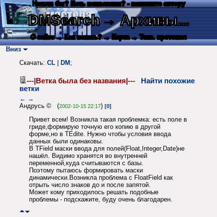
Нашли баг? Есть пожелания? - напишите автору
DMSearch
→ Архивы...
О сайте
→ Как искать?
→ Карта
→ Текс. протокол
Вниз
Скачать:
CL
|
DM
;
---|Ветка была без названия|---
Найти похожие
ветки
←
→
Андрусь © (
)
2002-10-15 22:17
[0]
Привет всем! Возникла такая проблемка: есть поле в
гриде,формирую точную его копию в другой
форме,но в TEditе. Нужно чтобы условия ввода
данных были одинаковы.
В TField маски ввода для полей(Float,Integer,Date)не
нашёл. Видимо хранятся во внутренней
переменной,куда считываются с базы.
Поэтому пытаюсь формировать маски
динамически.Возникла проблема с FloatField как
отрыть число знаков до и после запятой.
Может кому приходилось решать подобные
проблемы - подскажите, буду очень благодарен.