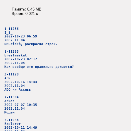
Память: 0.45 MB
Время: 0.021 c
1-11256
I_S_
2002-10-23 06:59
2002.11.04
DBGridEh, раскраска строк.
1-11285
brestmarket
2002-10-23 02:12
2002.11.04
Как вообще это правильно делается?
3-11128
ACR
2002-10-16 14:44
2002.11.04
ADO -> Access
7-11504
Arkan
2002-07-07 10:35
2002.11.04
Модем
3-11054
Explorer
2002-10-11 14:49