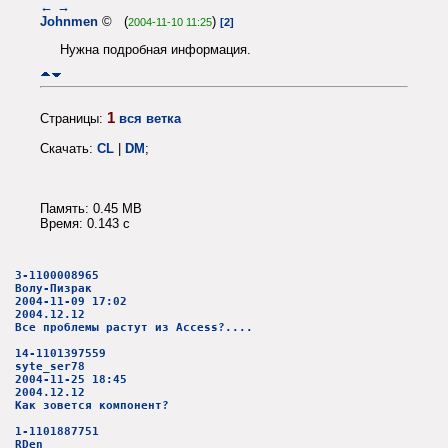
←
→
Johnmen
© (
)
2004-11-10 11:25
[2]
Нужна подробная информация.
1
Страницы:
вся ветка
Скачать:
CL
|
DM
;
Память: 0.45 MB
Время: 0.143 c
3-1100008965
Волу-Пизрак
2004-11-09 17:02
2004.12.12
Все проблемы растут из Access?....
14-1101397559
syte_ser78
2004-11-25 18:45
2004.12.12
Как зовется компонент?
1-1101887751
RDen