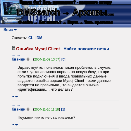
Нашли баг? Есть пожелания? - напишите автору
DMSearch
→ Архивы...
О сайте
→ Как искать?
→ Карта
→ Текс. протокол
Вниз
Скачать:
CL
|
DM
;
Ошибка Mysql Client
Найти похожие ветки
←
→
Квэнди
© (
)
2004-11-09 13:37
[0]
Здравствуйте, появилась такая проблема, в случае,
если я устанавливаю пароль на некую базу, то при
попытке подключеия и ввода правильных данные
выдается ошибка версии Mysql Client , если данные
вводятся не правильно , то выдается ошибка
идентефикации.... что делать?
←
→
Квэнди
© (
)
2004-11-10 11:18
[1]
Неужели никто не сталкивался?