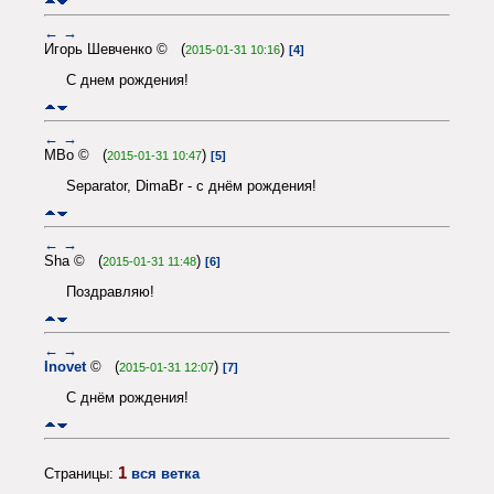
←
→
Игорь Шевченко © (
)
2015-01-31 10:16
[4]
С днем рождения!
←
→
MBo © (
)
2015-01-31 10:47
[5]
Separator, DimaBr - с днём рождения!
←
→
Sha © (
)
2015-01-31 11:48
[6]
Поздравляю!
←
→
Inovet
© (
)
2015-01-31 12:07
[7]
С днём рождения!
1
Страницы:
вся ветка