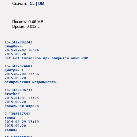
Скачать:
CL
|
DM
;
Память: 0.46 MB
Время: 0.012 c
15-1422882243
ВладОшин
2015-02-02 16:04
2015.09.20
Set|Get CursorPos при закрытом окне RDP
15-1422874601
Дмитрий С
2015-02-02 13:56
2015.09.20
Межпроцесная модальность.
15-1422698737
brother
2015-01-31 13:05
2015.09.20
Локальная охрана
2-1398777541
rumma
2014-04-29 17:19
2015.09.20
иконка