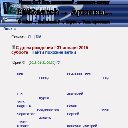
Нашли баг? Есть пожелания? - напишите автору
DMSearch
→ Архивы...
О сайте
→ Как искать?
→ Карта
→ Текс. протокол
Вниз
Скачать:
CL
|
DM
;
С днем рождения ! 31 января 2015
суббота
Найти похожие ветки
←
→
Юрий © (
)
2015-01-31 00:30
[0]
НИК РЕАЛЬНОЕ ИМЯ
ГОРОД ГОД
----------------------------------------------
----------------------------------------------
-
LIS Анатолий
Курга
1925
DagOT-R Роман
Владивосток 1990
Separator Сергей
Алматы
1982
DimaBr Конечно Дмитрий