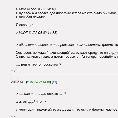
> MBo © (22.04.02 14:31)
> ну ведь и в задаче про простые числа можно было бы хоть
> так для начала:
Я обобщил ....
> VuDZ © (22.04.02 14:33)
> абсолютно верно, а то привыкли - компонентики, формочки.
Согласен, но когда "начинающий" загружает среду, то он види
С них начинать надо, а потом говорить - "а теперь перейдём 
.... или я что-то проскочил ?
←
→
VuDZ © (
)
2002-04-22 14:40
[12]
> .... или я что-то проскочил ?
ага, отгадай что :>
у меня один знакомый то же думал, что окна и формы главное 