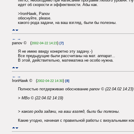
IMHO, необходимо при написании программ любого уровня. Пут
идет об скорости и эффектвности. Абы как.
>IronHawk, Panov
обоснуйте, please.
какого рода задачи, на ваш взгляд, были бы полезны.
←
→
panov © (
)
2002-04-22 14:23
[7]
Я не имею ввиду конкретно эту задачу.-)
Все предыдущие были рассчитаны на мат. аппарат...
В этой, действительно, математика не особо нужна.
←
→
IronHawk © (
)
2002-04-22 14:30
[8]
Полностью потдерживаю обоснование
panov © (22.04.02 14:23)
> MBo © (22.04.02 14:19)
> какого рода задачи, на ваш взгляд, были бы полезны.
Какие угодно, начиная с правильной работы с визуальными ко