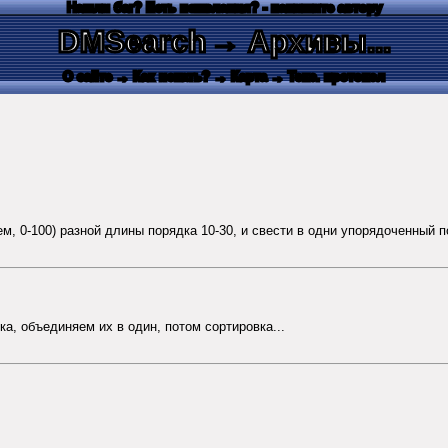
Нашли баг? Есть пожелания? - напишите автору
DMSearch
→ Архивы...
О сайте
→ Как искать?
→ Карта
→ Текс. протокол
, 0-100) разной длины порядка 10-30, и свести в одни упорядоченный п
ка, объединяем их в один, потом сортировка...