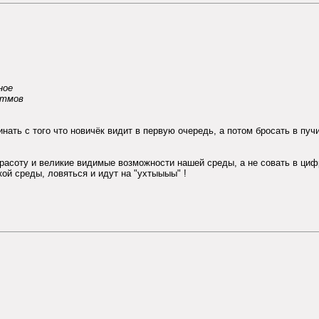
ное
итмов
инать с того что новичёк видит в первую очередь, а потом бросать в пуч
соту и великие видимые возможности нашей среды, а не совать в цифры 
кой среды, ловяться и идут на "ухтыыыы" !