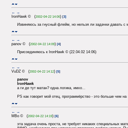
←
→
IronHawk © (
)
2002-04-22 14:06
[3]
Извиняюсь за гнусный флейм, но нельзя ли задачки давать с
←
→
panov © (
)
2002-04-22 14:09
[4]
Присоединяюсь к IronHawk © (22.04.02 14:06)
←
→
VuDZ © (
)
2002-04-22 14:12
[5]
panov
IronHawk
а ги де тут матан? одна логика, имхо...
PS как говорит мой отец, программёрство - это больше чем на 
←
→
MBo © (
)
2002-04-22 14:19
[6]
эта задача очень проста, не требует никаких специальных ма