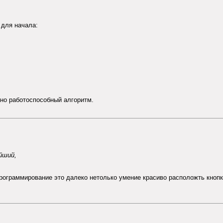
 для начала:
 но работоспособный алгоритм.
йший,
 программирование это далеко нетолько умение красиво расположть кноп