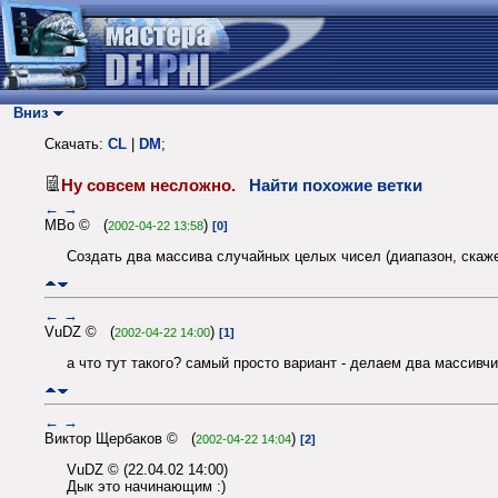
Вниз
Скачать:
CL
|
DM
;
Ну совсем несложно.
Найти похожие ветки
←
→
MBo © (
)
2002-04-22 13:58
[0]
Создать два массива случайных целых чисел (диапазон, скажем
←
→
VuDZ © (
)
2002-04-22 14:00
[1]
а что тут такого? самый просто вариант - делаем два массивчи
←
→
Виктор Щербаков © (
)
2002-04-22 14:04
[2]
VuDZ © (22.04.02 14:00)
Дык это начинающим :)