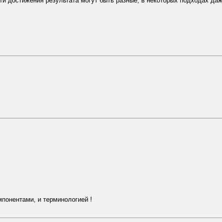
и достижения результата могут быть разные, в некоторых подходах даже
мпонентами, и терминологией !