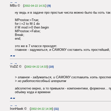
←
→
MBo © (
)
2002-04-22 14:31
[9]
ну ведь и в задаче про простые числа можно было бы хоть так
MProstoe:=True;
for i:=2 to M-1 do
if M mod i=0 then begin
MProstoe:=False;
Break;
end;
это же в 7 классе проходят.
главное - задуматься, и САМОМУ составить хоть простейший,
←
→
VuDZ © (
)
2002-04-22 14:33
[10]
> главное - задуматься, и САМОМУ составить хоть просте
> но работоспособный алгоритм
абсолютно верно, а то привыкли - компонентики, формочки...
объёму кода и времени
←
→
IronHawk © (
)
2002-04-22 14:38
[11]