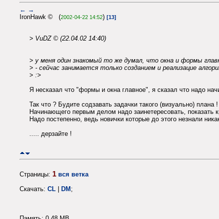
←
→
IronHawk © (
)
2002-04-22 14:52
[13]
> VuDZ © (22.04.02 14:40)
> у меня один знакомый то же думал, что окна и формы глав
> - сейчас занимается только созданием и реализацие алгор
> :>
Я несказал что "формы и окна главное", я сказал что надо нач
Так что ? Будите содзавать задачки такого (визуально) плана !
Начинающего первым делом надо заинетересовать, показать кра
Надо постепенно, ведь новички которые до этого незнали ника
..... дерзайте !
1
Страницы:
вся ветка
Скачать:
CL
|
DM
;
Память: 0.48 MB