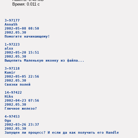
Время: 0.011 c
3-97177
AnnaSh
2002-05-08 08:50
2002.05.30
Помогите начинающему!
1-97223
alxx
2002-05-20 15:51
2002.05.30
Выцепить Маленькую иконку из файла...
3-97118
Kumir
2002-05-05 22:56
2002.05.30
Связки полей
14-97422
Hiks
2002-04-23 07:56
2002.05.30
Глючное железо?
4-97453
Ogu
2002-03-26 23:37
2002.05.30
Запущен ли процесс? И если да как получить его Handle