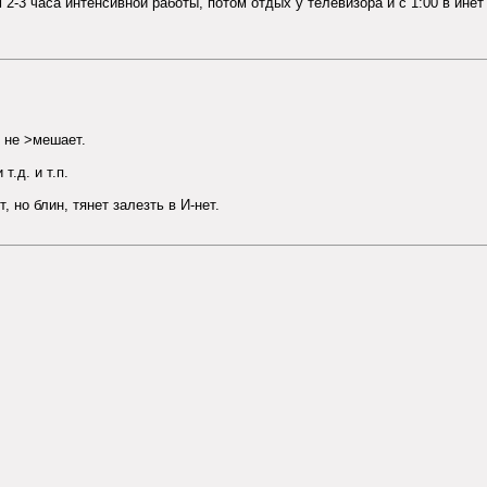
м 2-3 часа интенсивной работы, потом отдых у телевизора и с 1:00 в инет
 не >мешает.
т.д. и т.п.
 но блин, тянет залезть в И-нет.