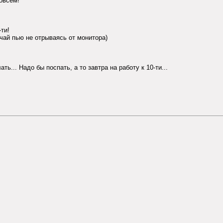
совсем!"
-ти!
 чай пью не отрываясь от монитора)
ать... Надо бы поспать, а то завтра на работу к 10-ти...