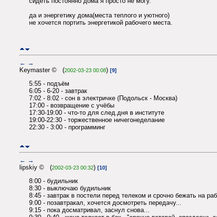
сидеть постоянно дома я просто не могу.
да и энергетику дома(места теплого и уютного)
не хочется портить энергетикой рабочего места.
←
→
Keymaster © (
)
2002-03-23 00:08
[9]
5:55 - подъём
6:05 - 6-20 - завтрак
7:02 - 8:02 - сон в электричке (Подольск - Москва)
17:00 - возвращение с учёбы
17:30-19:00 - что-то для след.дня в институте
19:00-22:30 - торжественное ничегонеделание
22:30 - 3:00 - программинг
←
→
lipskiy © (
)
2002-03-23 00:32
[10]
8:00 - будильник
8:30 - выключаю будильник
8:45 - завтрак в постели перед телеком и срочно бежать на раб
9:00 - позавтракал, хочется досмотреть передачу...
9:15 - пока досматривал, заснул снова...