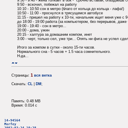
9:30 - 9:40 - жена толкает в бок - "срочно вставай, опаздаешь 
9:50 - вскочил, побежал на работу
10:10 - 10:50 сон в метро (благо от кольца до кольца - лафа!)
10:50 - 11:00 - проснулся в трясущемся автобусе
11:15 - пришел на работу к 10-ти, начальник ищет меня уже с 9
до 18:00 - 19:00 работа (за компьютером, без перерывов, даже
19:00 - 19:40 - сон в метро...
20:00 - дома, ужин
20:15 - халтура за домашним компом, инет
3:00 - черт, только сел, уже три... Опять ни фига не успел сдел
Итого за компом в сутки - около 15-ти часов.
Нормального сна - 5 часов + 1.5 часа сомнительного.
Н-да...
1
Страницы:
вся ветка
Скачать:
CL
|
DM
;
Память: 0.48 MB
Время: 0.014 c
14-94564
Morfey
2002-03-24 10:28