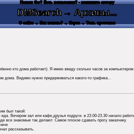
Нашли баг? Есть пожелания? - напишите автору
DMSearch
→ Архивы...
О сайте
→ Как искать?
→ Карта
→ Текс. протокол
собенно кто дома работает). Я имею ввиду сколько часов за компьютером 
м дома. Видимо нужно придерживаться какого-то графика...
им был такой:
 еда. Вечером зал или кафе,друзья подруги. в 23.00-23.30 начало работ
оде все знакомые так делают. Самое плохое сдавать прогу заказчику.
иначе
ачал рассказывать.