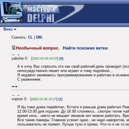
Вниз
Скачать:
CL
|
DM
;
Необычный вопрос.
Найти похожие ветки
←
→
yakshe © (
)
2002-03-05 04:37
[0]
А я хочу Вас спросить кто как свой рабочий день проводит (о
непосредственно пишет или играет и тому подобное...
Я недавно занимаюсь программированием и работаю в основно
С уважением.
←
→
vopros © (
)
2002-03-05 10:27
[1]
Я бы тоже дома поработал. Кстати я раньше дома работал Реж
12.00-13.00 дня подъем. До 16.00 слоняюсь...смотрю телик чай
время ночь...никто не мешает звонков нет можно работать. Вр
Все такие ламеры. Главное усвоит одно...не надо наворотов, 
пользователь не поимет. Лучше тупо и прямо. Что-то я не то н