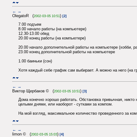
←
→
OlegatoR (
)
2002-03-05 10:51
[2]
7.00 подъем
8.00 начало работы (на компьютере)
12.30-13.00 обед
20.00 конец работы (на компьютере)
20.00 начало дополнительной работы на компьютере (хобби, р
23.00 конец дополнительной работы на компьютере
1.00 баиньки (сон)
Хотя каждый себе график сам выбирает. А можно на него (на гр
←
→
Виктор Щербаков © (
)
2002-03-05 10:51
[3]
Дома конечно хорошо работать. Обстановка привычная, никто н
целыми днями, или наоборот - сутками за компом.
На мой взгляд, максимальное количество проведенного за комп
←
→
limon © (
)
2002-03-05 15:03
[4]