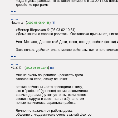
когда я дома работал, то вставал примерно в 13:00-14:00 пото
доработке программ...
←
→
Нифига (
)
2002-03-06 04:46
[7]
>Виктор Щербаков © (05.03.02 10:51)
>Дома конечно хорошо работать. Обстановка привычная, никто
Неа. Мешают, Да еще как! Дети, жена, соседи, собаки (кошки) и 
Зато ночью, действительно можно работать, никто не отвлекает,
←
→
FLIZ © (
)
2002-03-06 11:44
[8]
мне не очень понравилось работать дома.
отвечая за себя, скажу ве некст :
всякие соблазны часто приводили к тому,
что в "рабочее"(дневное) время я занимался
своими делами (ну как устоять, если летом
звонит подруга и зовет на пляж?), а потом
ночью начиналась авральная работа.
Лично я отказался от работы дома.
общение с людьми-тоже очень важный фактор.