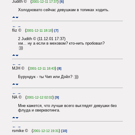
Judith © (
)
2001-12-11 17:37
[6]
Холодновато сейчас девушкам в топиках ходить.
←
→
fliz © (
)
2001-12-11 18:18
[7]
2 Judith © (11.12.01 17:37)
хм... ну а если в меховом? кто-нить пробовал?
:)))
←
→
MJH © (
)
2001-12-11 18:43
[8]
Бурундук - ты Чип или Дэйл? :)))
←
→
NA © (
)
2001-12-12 02:02
[9]
Мне кажется, что лучше всего выглядят девушки без
флуда и оверквотинга.
←
→
rsmike © (
)
2001-12-12 19:31
[10]