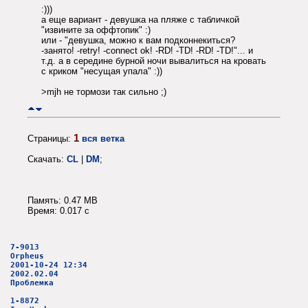
:)))
а еще вариант - девушка на пляже с табличкой
"извините за оффтопик" :)
или - "девушка, можно к вам подконнекиться?
-занято! -retry! -connect ok! -RD! -TD! -RD! -TD!"... и
т.д. а в середине бурной ночи вывалиться на кровать
с криком "несущая упала" :))
>mjh не тормози так сильно ;)
1
Страницы:
вся ветка
Скачать:
CL
|
DM
;
Память: 0.47 MB
Время: 0.017 c
7-9013
Orpheus
2001-10-24 12:34
2002.02.04
Проблемка
1-8872