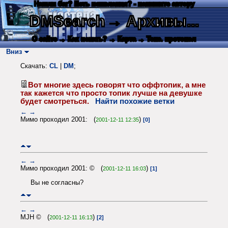
Нашли баг? Есть пожелания? - напишите автору
DMSearch
→ Архивы...
О сайте
→ Как искать?
→ Карта
→ Текс. протокол
Вниз
Скачать:
CL
|
DM
;
Вот многие здесь говорят что оффтопик, а мне
так кажется что просто топик лучше на девушке
будет смотреться.
Найти похожие ветки
←
→
Мимо проходил 2001: (
)
2001-12-11 12:35
[0]
←
→
Мимо проходил 2001: © (
)
2001-12-11 16:03
[1]
Вы не согласны?
←
→
MJH © (
)
2001-12-11 16:13
[2]