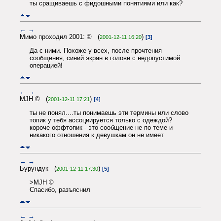
ты сращиваешь с фидошными понятиями или как?
←
→
Мимо проходил 2001: © (
)
2001-12-11 16:20
[3]
Да с ними. Похоже у всех, после прочтения
сообщения, синий экран в голове с недопустимой
операцией!
←
→
MJH © (
)
2001-12-11 17:21
[4]
ты не понял....ты понимаешь эти термины или слово
топик у тебя ассоциируется только с одеждой?
короче оффтопик - это сообщение не по теме и
никакого отношения к девушкам он не имеет
←
→
Бурундук (
)
2001-12-11 17:30
[5]
>MJH ©
Спасибо, разъяснил
←
→