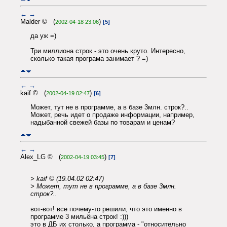
←
→
Malder © (
)
2002-04-18 23:06
[5]
да уж =)
Три миллиона строк - это очень круто. Интересно,
сколько такая програма занимает ? =)
←
→
kaif © (
)
2002-04-19 02:47
[6]
Может, тут не в программе, а в базе 3млн. строк?..
Может, речь идет о продаже информации, например,
надыбанной свежей базы по товарам и ценам?
←
→
Alex_LG © (
)
2002-04-19 03:45
[7]
> kaif © (19.04.02 02:47)
> Может, тут не в программе, а в базе 3млн.
строк?..
вот-вот! все почему-то решили, что это именно в
программе 3 мильёна строк! :)))
это в ДБ их столько, а программа - "относительно