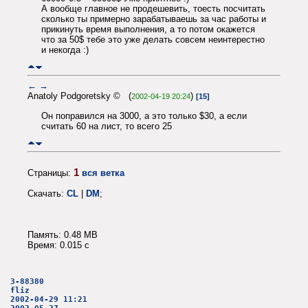
А вообще главное не продешевить, тоесть посчитать
сколько ты примерно зарабатываешь за час работы и
прикинуть время выполнения, а то потом окажется
что за 50$ тебе это уже делать совсем неинтерестно
и некогда :)
←
→
Anatoly Podgoretsky © (
)
2002-04-19 20:24
[15]
Он поправился на 3000, а это только $30, а если
считать 60 на лист, то всего 25
1
Страницы:
вся ветка
Скачать:
CL
|
DM
;
Память: 0.48 MB
Время: 0.015 c
3-88380
fliz
2002-04-29 11:21