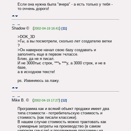
Если она нужна была "вчера" - а есть только у тебя -
то оччень дорого!
←
→
Shadow © (
)
2002-04-19 16:41
[11]
>DOK_3D
>Гы, а вы посмотрели, сколько лет создателю ветки
?
>Он наверное начал свою базу создавать и
заполнять еще в первом >классе.
Блин, да не я писал.
И не 3000тыс строк, ***ь ***у, а 3000 строк, и не в
базе,
а в исходном тексте!
ps. Извиняюсь за лажу.
←
→
Mike B. © (
)
2002-04-19 17:27
[12]
Программа как и всякий объект продажи имеет два
типа стоимости - потребительскую стоимость и
стоимость (как писали классики).
В нашем случае стоимость можно трактовать как
суммарные затраты на производство (в самом
широком смысле) и продвижение программы на