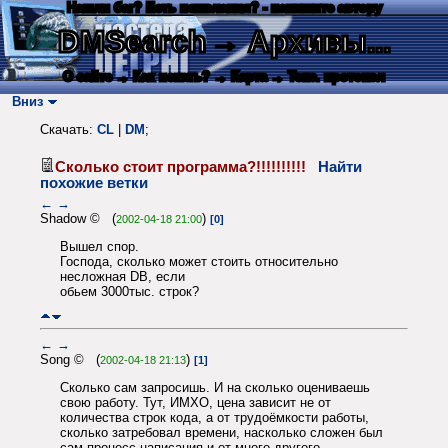
Нашли баг? Есть пожелания? - напишите автору
DMSearch
→ Архивы...
О сайте
→ Как искать?
→ Карта
→ Текс. протокол
Вниз
Скачать:
CL
|
DM
;
Сколько стоит программа?!!!!!!!!!!
Найти
похожие ветки
←
→
Shadow © (
)
2002-04-18 21:00
[0]
Вышел спор.
Господа, сколько может стоить относительно
несложная DB, если
обьем 3000тыс. строк?
←
→
Song © (
)
2002-04-18 21:13
[1]
Сколько сам запросишь. И на сколько оцениваешь
свою работу. Тут, ИМХО, цена зависит не от
количества строк кода, а от трудоёмкости работы,
сколько затребовал времени, насколько сложен был
сам процесс написания и от много другого.