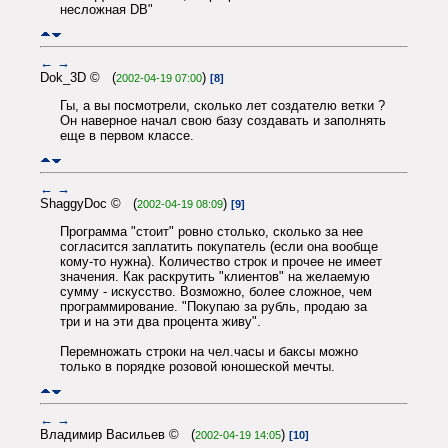
несложная DB"
←
→
Dok_3D © (
)
2002-04-19 07:00
[8]
Гы, а вы посмотрели, сколько лет создателю ветки ?
Он наверное начал свою базу создавать и заполнять
еще в первом классе.
←
→
ShaggyDoc © (
)
2002-04-19 08:09
[9]
Программа "стоит" ровно столько, сколько за нее
согласится заплатить покупатель (если она вообще
кому-то нужна). Количество строк и прочее не имеет
значения. Как раскрутить "клиентов" на желаемую
сумму - искусство. Возможно, более сложное, чем
программирование. "Покупаю за рубль, продаю за
три и на эти два процента живу".
Перемножать строки на чел.часы и баксы можно
только в порядке розовой юношеской мечты.
←
→
Владимир Васильев © (
)
2002-04-19 14:05
[10]