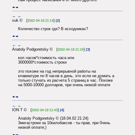
←
→
vuk © (
)
2002-04-18 21:14
[2]
Количество строк где? В исходниках?
←
→
Anatoly Podgoretsky © (
)
2002-04-18 21:24
[3]
кол.часов*стоимость часа или
3000000*стоимость строки
это похоже на год непрерывной работы на
клавиатуре по 8 часов в день, это если не думать а
только стучать из расчета 5 страниц в час. Похоже
на 5000-10000 долларов, при очень низкой оплате
←
→
ION T © (
)
2002-04-18 21:43
[4]
Anatoly Podgoretsky © (18.04.02 21:24)
3мегастроки за 10килобаксов - ты прав, при 0чень
низкой оплате;)