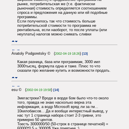
рынке, потребительская же (т.е. фактически
рыночная) стоимость определяется соотношением
спроса и предложения на данную или ей подобные
программы.
Если получилось так что стоимость больше
потребительской стоимости то программа не
рентабельна, если наоборот, то после уплаты (или
неуплаты) налогов можно снимать сливки
←
→
Anatoly Podgoretsky © (
)
2002-04-19 18:26
[13]
Какая разница, база или программам, 3000 иил
3000тысяц, формула одна и таже. Плюс то что
сказали про желание купить и возможности продать.
←
→
esu © (
)
2002-04-19 19:58
[14]
3мегастроки? Вроде в ворде 6ом было что-то около
того, правда не знаю насколько верна эта
информация, а водр Microsoft вряд ли за гм...
10килобаксов... Да и вообще интерестный вывод, у
нас тут 1 страница набора стоит 2-3 гривни, это
примерно 50 центов.
Тоесть 3000000/50 (50-строк в странице печатной) =
60000*0.5 = 30000$ Уже приятнее :)