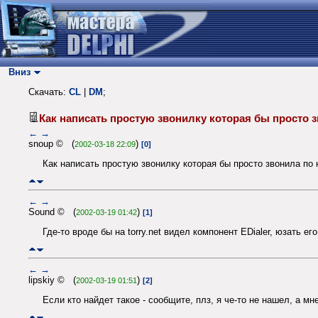
Вниз
Скачать:
CL
|
DM
;
Как написать простую звонилку которая бы просто
←
→
snoup © (
)
2002-03-18 22:09
[0]
Как написать простую звонилку которая бы просто звонила п
←
→
Sound © (
)
2002-03-19 01:42
[1]
Где-то вроде бы на torry.net видел компонент EDialer, юзать 
←
→
lipskiy © (
)
2002-03-19 01:51
[2]
Если кто найдет такое - сообщите, плз, я че-то не нашел, а мн