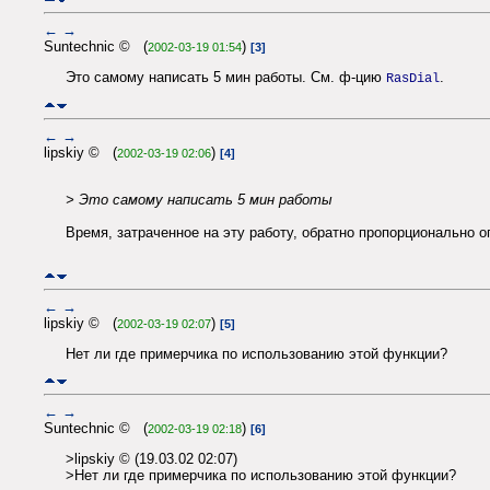
←
→
Suntechnic © (
)
2002-03-19 01:54
[3]
Это самому написать 5 мин работы. См. ф-цию
.
RasDial
←
→
lipskiy © (
)
2002-03-19 02:06
[4]
> Это самому написать 5 мин работы
Время, затраченное на эту работу, обратно пропорционально оп
←
→
lipskiy © (
)
2002-03-19 02:07
[5]
Нет ли где примерчика по использованию этой функции?
←
→
Suntechnic © (
)
2002-03-19 02:18
[6]
>lipskiy © (19.03.02 02:07)
>Нет ли где примерчика по использованию этой функции?