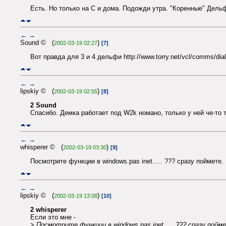
Есть. Но только на C и дома. Подожди утра. "Коренные" Дельф
←
→
Sound © (
)
2002-03-19 02:27
[7]
Вот правда для 3 и 4 дельфи http://www.torry.net/vcl/comms/dial
←
→
lipskiy © (
)
2002-03-19 02:55
[8]
2 Sound
Спасибо. Демка работает под W2k номано, только у ней че-то
←
→
whisperer © (
)
2002-03-19 03:30
[9]
Посмотрите функции в windows.pas inet..... ??? сразу поймете.
←
→
lipskiy © (
)
2002-03-19 13:08
[10]
2 whisperer
Если это мне -
> Посмотрите функции в windows.pas inet..... ??? сразу пойм