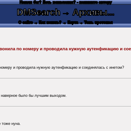
Нашли баг? Есть пожелания? - напишите автору
DMSearch
→ Архивы...
О сайте
→ Как искать?
→ Карта
→ Текс. протокол
 звонила по номеру и проводила нужную аутенфикацию и с
о номеру и проводила нужную аутенфикацию и соединялась с инетом?
его наверное было бы лучшим выходом.
е тоже нуна.