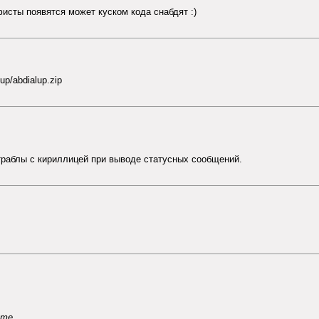
исты появятся может куском кода снабдят :)
up/abdialup.zip
 траблы с кириллицей при выводе статусных сообщений.
ете.