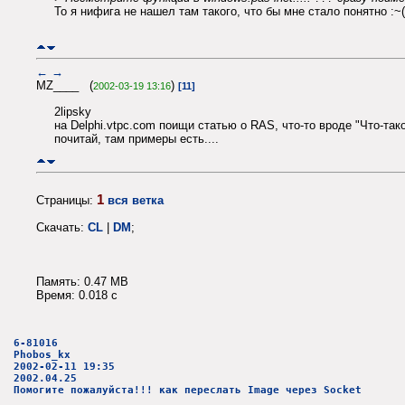
То я нифига не нашел там такого, что бы мне стало понятно :~(
←
→
MZ____ (
)
2002-03-19 13:16
[11]
2lipsky
на Delphi.vtpc.com поищи статью о RAS, что-то вроде "Что-та
почитай, там примеры есть....
1
Страницы:
вся ветка
Скачать:
CL
|
DM
;
Память: 0.47 MB
Время: 0.018 c
6-81016
Phobos_kx
2002-02-11 19:35
2002.04.25
Помогите пожалуйста!!! как переслать Image через Socket