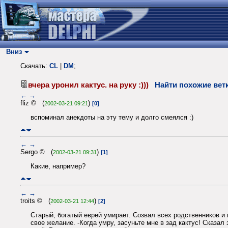
Вниз
Скачать:
CL
|
DM
;
вчера уронил кактус. на руку :)))
Найти похожие вет
←
→
fliz © (
)
2002-03-21 09:21
[0]
вспоминал анекдоты на эту тему и долго смеялся :)
←
→
Sergo © (
)
2002-03-21 09:31
[1]
Какие, например?
←
→
troits © (
)
2002-03-21 12:44
[2]
Старый, богатый еврей умирает. Созвал всех родственников и
свое желание. -Когда умру, засуньте мне в зад кактус! Сказал