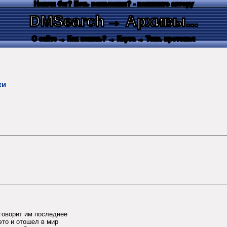
Нашли баг? Есть пожелания? - напишите автору
DMSearch
→ Архивы...
О сайте
→ Как искать?
→ Карта
→ Текс. протокол
ки
 говорит им последнее
 это и отошел в мир