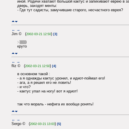
иной. Родичи хватают большой кактус и запихивают еврею в з
дверь, заходят менты:
- Где тут садисты, замучившие старого, несчастного еврея?
←
→
Jim © (
)
2002-03-21 12:50
[3]
:-))))))
круто
←
→
fliz © (
)
2002-03-21 12:50
[4]
в основном такой :
- а я однажды кактус уронил, и идиот-поймал его!
- ага, а я решил его не ловить!
- и что?
- кактус упал на ногу! вот я идиот!
так что мораль - нефига их вообще ронять!
←
→
Sergo © (
)
2002-03-21 13:03
[5]