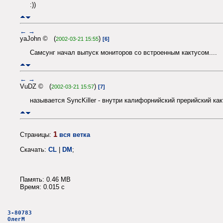
:))
←
→
yaJohn © (
)
2002-03-21 15:55
[6]
Самсунг начал выпуск мониторов со встроенным кактусом....
←
→
VuDZ © (
)
2002-03-21 15:57
[7]
называется SyncKiller - внутри калифорнийский прерийский как
1
Страницы:
вся ветка
Скачать:
CL
|
DM
;
Память: 0.46 MB
Время: 0.015 c
3-80783
ОлегМ