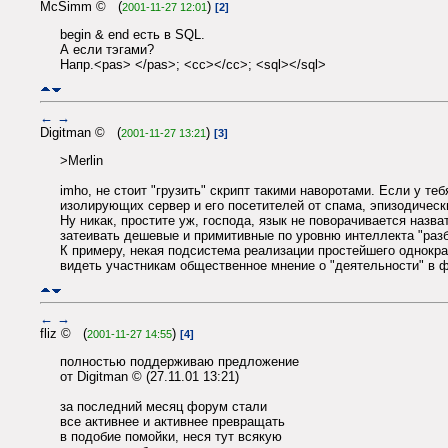
McSimm © (
)
2001-11-27 12:01
[2]
begin & end есть в SQL.
А если тэгами?
Напр.<pas> </pas>; <cc></cc>; <sql></sql>
←
→
Digitman © (
)
2001-11-27 13:21
[3]
>Merlin
imho, не стоит "грузить" скрипт такими наворотами. Если у те
изолирующих сервер и его посетителей от спама, эпизодичес
Ну никак, простите уж, господа, язык не поворачивается наз
затеивать дешевые и примитивные по уровню интеллекта "разб
К примеру, некая подсистема реализации простейшего однократ
видеть участникам общественное мнение о "деятельности" в 
←
→
fliz © (
)
2001-11-27 14:55
[4]
полностью поддерживаю предложение
от Digitman © (27.11.01 13:21)
за последний месяц форум стали
все активнее и активнее превращать
в подобие помойки, неся тут всякую