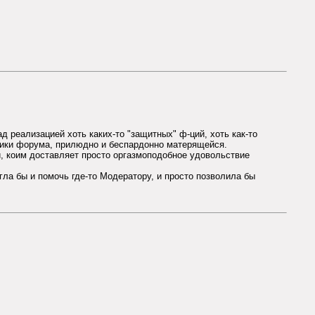
д реализацией хоть каких-то "защитных" ф-ций, хоть как-то
тики форума, прилюдно и беспардонно матерящейся.
и, коим доставляет просто оргазмоподобное удовольствие
гла бы и помочь где-то Модератору, и просто позволила бы