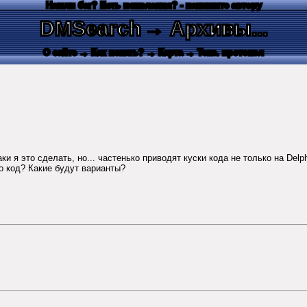
Нашли баг? Есть пожелания? - напишите автору
DMSearch
→ Архивы...
О сайте
→ Как искать?
→ Карта
→ Текс. протокол
 я это сделать, но... частенько приводят куски кода не только на Delph
то код? Какие будут варианты?