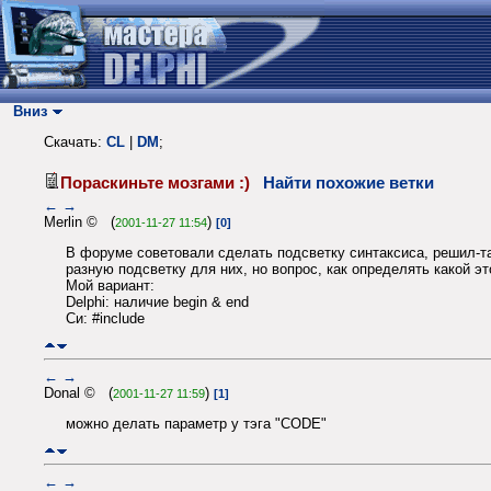
Вниз
Скачать:
CL
|
DM
;
Пораскиньте мозгами :)
Найти похожие ветки
←
→
Merlin © (
)
2001-11-27 11:54
[0]
В форуме советовали сделать подсветку синтаксиса, решил-таки
разную подсветку для них, но вопрос, как определять какой э
Мой вариант:
Delphi: наличие begin & end
Си: #include
←
→
Donal © (
)
2001-11-27 11:59
[1]
можно делать параметр у тэга "CODE"
←
→