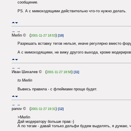
сообщение.
PS. А с мимоходящими действительно что-то нужно делать.
←
→
Merlin © (
)
2001-11-27 18:53
[10]
Разрешать вставку тегов нельзя, иначе регулярно вместо фору
А с мимоходящими, не вижу другого выхода, кроме модерирова
←
→
Иван Шихалев © (
)
2001-11-27 18:58
[11]
to Merlin
Вывесь правила - с флеймами проще будет.
←
→
panov © (
)
2001-11-27 19:31
[12]
>Merlin
Дай модератору больше прав:-)
А по тегам - давай только дельфи будем выделять, я думаю, 