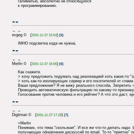
галиматью, абсолютно не относящуюся
к программированию.
←
→
evgeg © (
)
2001-11-27 15:54
[5]
IMHO подсветка кода не нужна.
←
→
Merlin © (
)
2001-11-27 16:06
[6]
Как скажите.
> хочу предложить подумать над реализацией хоть каких-то "
> хоть как-то изолирующих сервер и его посетителей от спама
Ваши предложения? Я не вижу реального способа. Запретить 
Проводить автоматическую фильтрацию по какому-то признаку 
Голосование против человека и его рейтинг? А что это даст, к
←
→
Digitman © (
)
2001-11-27 17:28
[7]
>Merlin
Понимаю, что тема "скользкая". И все же что-то делать надо.
получающих обновления дискуссий по email. То-то "приятно" 