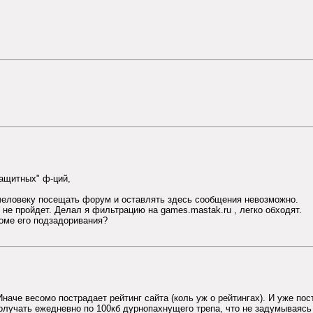
защитных" ф-ций,
человеку посещать форум и оставлять здесь сообщения невозможно.
не пройдет. Делал я фильтрацию на games.mastak.ru , легко обходят.
роме его подзадоривания?
 Иначе весомо пострадает рейтинг сайта (коль уж о рейтингах). И уже п
получать ежедневно по 100кб дурнопахнущего трепа, что не задумываяс