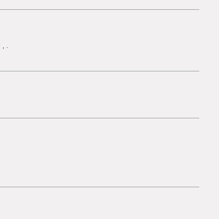
>
,
.