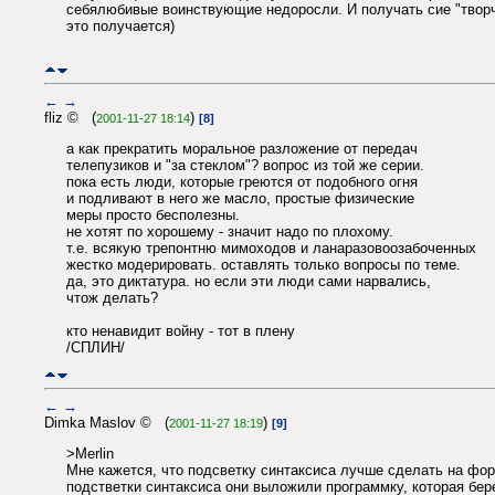
себялюбивые воинствующие недоросли. И получать сие "творчес
это получается)
←
→
fliz © (
)
2001-11-27 18:14
[8]
а как прекратить моральное разложение от передач
телепузиков и "за стеклом"? вопрос из той же серии.
пока есть люди, которые греются от подобного огня
и подливают в него же масло, простые физические
меры просто бесполезны.
не хотят по хорошему - значит надо по плохому.
т.е. всякую трепонтню мимоходов и ланаразовоозабоченных
жестко модерировать. оставлять только вопросы по теме.
да, это диктатура. но если эти люди сами нарвались,
чтож делать?
кто ненавидит войну - тот в плену
/СПЛИН/
←
→
Dimka Maslov © (
)
2001-11-27 18:19
[9]
>Merlin
Мне кажется, что подсветку синтаксиса лучше сделать на фору
подстветки синтаксиса они выложили программку, которая бере