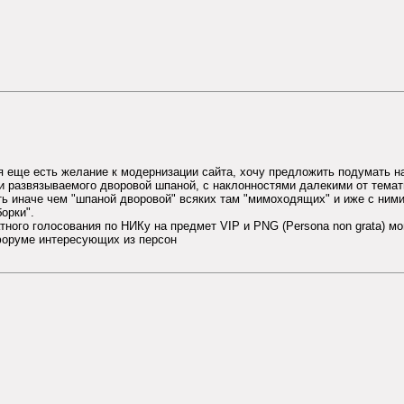
бя еще есть желание к модернизации сайта, хочу предложить подумать на
ки развязываемого дворовой шпаной, с наклонностями далекими от тема
вать иначе чем "шпаной дворовой" всяких там "мимоходящих" и иже с ним
орки".
ного голосования по НИКу на предмет VIP и PNG (Persona non grata) мо
форуме интересующих из персон