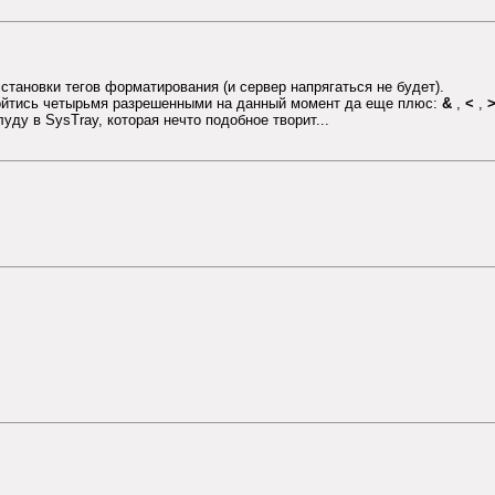
тановки тегов форматирования (и сервер напрягаться не будет).
бойтись четырьмя разрешенными на данный момент да еще плюс:
&
,
<
,
уду в SysTray, которая нечто подобное творит...