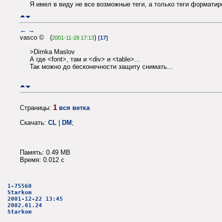
Я имел в виду не все возможные теги, а только теги форматиро
←
→
vasco © (
)
2001-11-28 17:13
[17]
>Dimka Maslov
А где <font>, там и <div> и <table>...
Так можно до бесконечности защиту снимать...
1
Страницы:
вся ветка
Скачать:
CL
|
DM
;
Память: 0.49 MB
Время: 0.012 c
1-75560
Starkom
2001-12-22 13:45
2002.01.24
Starkom