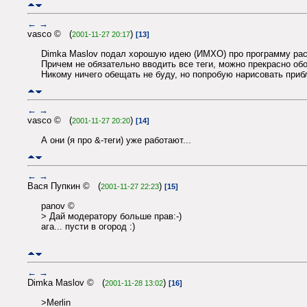
←
→
vasco © (
)
2001-11-27 20:17
[13]
Dimka Maslov подал хорошую идею (ИМХО) про программу расс
Причем не обязательно вводить все теги, можно прекрасно о
Никому ничего обещать не буду, но попробую нарисовать прибл
←
→
vasco © (
)
2001-11-27 20:20
[14]
А они (я про &-теги) уже работают...
←
→
Вася Пупкин © (
)
2001-11-27 22:23
[15]
panov ©
> Дай модератору больше прав:-)
ага... пусти в огород :)
←
→
Dimka Maslov © (
)
2001-11-28 13:02
[16]
>Merlin