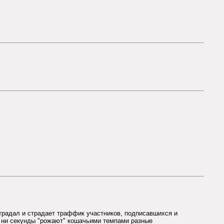
острадал и страдает траффик участников, подписавшихся и
ь ни секунды "рожают" кошачьими темпами разные