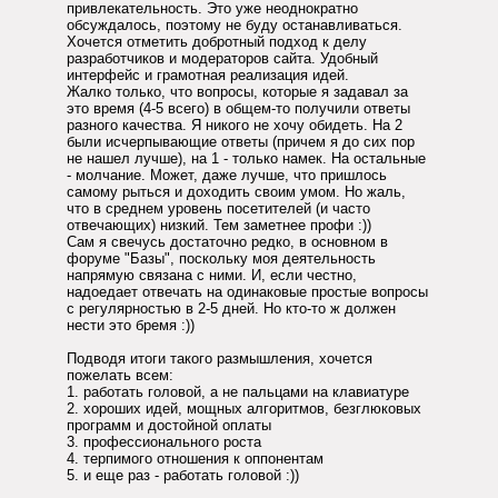
привлекательность. Это уже неоднократно
обсуждалось, поэтому не буду останавливаться.
Хочется отметить добротный подход к делу
разработчиков и модераторов сайта. Удобный
интерфейс и грамотная реализация идей.
Жалко только, что вопросы, которые я задавал за
это время (4-5 всего) в общем-то получили ответы
разного качества. Я никого не хочу обидеть. На 2
были исчерпывающие ответы (причем я до сих пор
не нашел лучше), на 1 - только намек. На остальные
- молчание. Может, даже лучше, что пришлось
самому рыться и доходить своим умом. Но жаль,
что в среднем уровень посетителей (и часто
отвечающих) низкий. Тем заметнее профи :))
Сам я свечусь достаточно редко, в основном в
форуме "Базы", поскольку моя деятельность
напрямую связана с ними. И, если честно,
надоедает отвечать на одинаковые простые вопросы
с регулярностью в 2-5 дней. Но кто-то ж должен
нести это бремя :))
Подводя итоги такого размышления, хочется
пожелать всем:
1. работать головой, а не пальцами на клавиатуре
2. хороших идей, мощных алгоритмов, безглюковых
программ и достойной оплаты
3. профессионального роста
4. терпимого отношения к оппонентам
5. и еще раз - работать головой :))