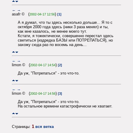
←
→
asafr © (
)
2002-04-17 12:56
[1]
А я думал, что ты здесь несколько дольше... Я то с
октября 2000 года здесь (ники 3 раза менял) и ты,
как мне казалось, не менее моего тут.
Кстати, я тожектически, совершенно перестал здесь
светиться (издредка БАЗЫ или ПОТРЕПАТЬСЯ), но
захожу сюда раз по восемь на день...
←
→
limon © (
)
2002-04-17 14:54
[2]
Да уж, "Потрепаться" - это что-то.
←
→
limon © (
)
2002-04-17 14:56
[3]
Да уж, "Потрепаться" - это что-то.
На остальное времени катастрофически не хватает.
1
Страницы:
вся ветка