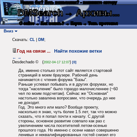
Нашли баг? Есть пожелания? - напишите автору
DMSearch
→ Архивы...
О сайте
→ Как искать?
→ Карта
→ Текс. протокол
Вниз
Скачать:
CL
|
DM
;
Год на связи ...
Найти похожие ветки
←
→
Desdechado © (
)
2002-04-17 12:07
[0]
Да, именно столько этот сайт является стартовой
страницей в моем браузере. Рабочий день
начинается с чтения форума "Базы".
Раньше успевал побывать и в других форумах, но
тогда "население" было гораздо малочисленнее (~60
чел по моим подсчетам). Сейчас же "Основная"
настолько завалена вопросами, что очередь до нее
не доходит.
Год. Это много или мало? Вообще проекту,
насколько я знаю, чуть более 1.5 лет, так что можно
сказать, что я попал почти к началу. С другой
стороны, основное развитие совпало как раз с
увеличением числа посетителей летом-осенью
прошлого года. Но именно с осени навал совершенно
ленивых и неквалифицированных гостей снизил его