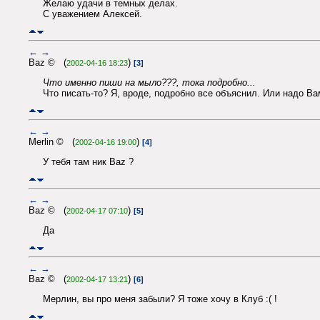
Желаю удачи в темных делах.
С уважением Алексей.
←
→
Baz © (
)
2002-04-16 18:23
[3]
Что именно пиши на мыло???, тока подробно...
Что писать-то? Я, вроде, подробно все объяснил. Или надо Ва
←
→
Merlin © (
)
2002-04-16 19:00
[4]
У тебя там ник Baz ?
←
→
Baz © (
)
2002-04-17 07:10
[5]
Да
←
→
Baz © (
)
2002-04-17 13:21
[6]
Мерлин, вы про меня забыли? Я тоже хочу в Клуб :( !