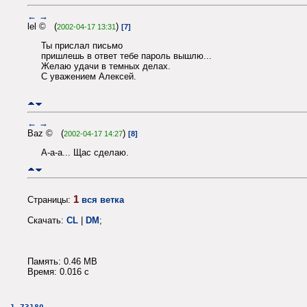
←
→
lel © (
)
2002-04-17 13:31
[7]
Ты прислал письмо
пришлешь в ответ тебе пароль вышлю...
Желаю удачи в темных делах.
С уважением Алексей.
←
→
Baz © (
)
2002-04-17 14:27
[8]
А-а-а... Щас сделаю.
1
Страницы:
вся ветка
Скачать:
CL
|
DM
;
Память: 0.46 MB
Время: 0.016 c