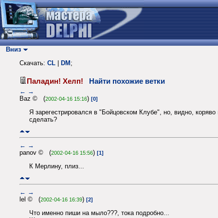
Вниз
Скачать:
CL
|
DM
;
Паладин! Хелп!
Найти похожие ветки
←
→
Baz © (
)
2002-04-16 15:16
[0]
Я зарегестрировался в "Бойцовском Клубе", но, видно, коряво
сделать?
←
→
panov © (
)
2002-04-16 15:56
[1]
К Мерлину, плиз...
←
→
lel © (
)
2002-04-16 16:39
[2]
Что именно пиши на мыло???, тока подробно...