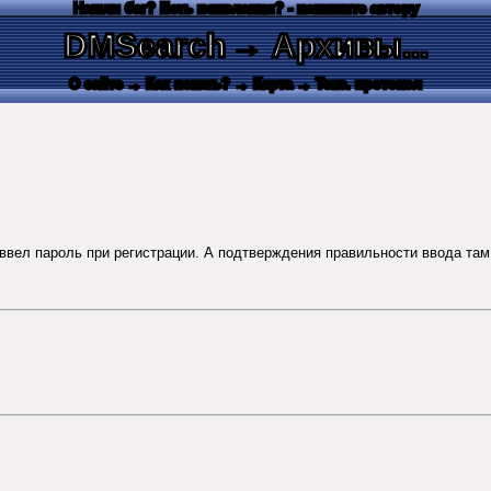
Нашли баг? Есть пожелания? - напишите автору
DMSearch
→ Архивы...
О сайте
→ Как искать?
→ Карта
→ Текс. протокол
 ввел пароль при регистрации. А подтверждения правильности ввода там 