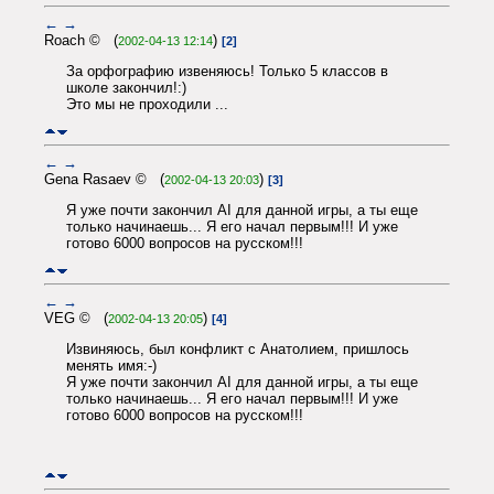
←
→
Roach © (
)
2002-04-13 12:14
[2]
За орфографию извеняюсь! Только 5 классов в
школе закончил!:)
Это мы не проходили ...
←
→
Gena Rasaev © (
)
2002-04-13 20:03
[3]
Я уже почти закончил AI для данной игры, а ты еще
только начинаешь... Я его начал первым!!! И уже
готово 6000 вопросов на русском!!!
←
→
VEG © (
)
2002-04-13 20:05
[4]
Извиняюсь, был конфликт с Анатолием, пришлось
менять имя:-)
Я уже почти закончил AI для данной игры, а ты еще
только начинаешь... Я его начал первым!!! И уже
готово 6000 вопросов на русском!!!