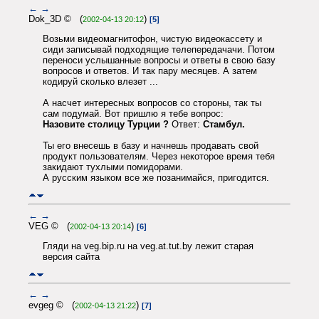
←
→
Dok_3D © (
)
2002-04-13 20:12
[5]
Возьми видеомагнитофон, чистую видеокассету и
сиди записывай подходящие телепередачачи. Потом
переноси услышанные вопросы и ответы в свою базу
вопросов и ответов. И так пару месяцев. А затем
кодируй сколько влезет ...
А насчет интересных вопросов со стороны, так ты
сам подумай. Вот пришлю я тебе вопрос:
Назовите столицу Турции ?
Ответ:
Стамбул.
Ты его внесешь в базу и начнешь продавать свой
продукт пользователям. Через некоторое время тебя
закидают тухлыми помидорами.
А русским языком все же позанимайся, пригодится.
←
→
VEG © (
)
2002-04-13 20:14
[6]
Гляди на veg.bip.ru на veg.at.tut.by лежит старая
версия сайта
←
→
evgeg © (
)
2002-04-13 21:22
[7]