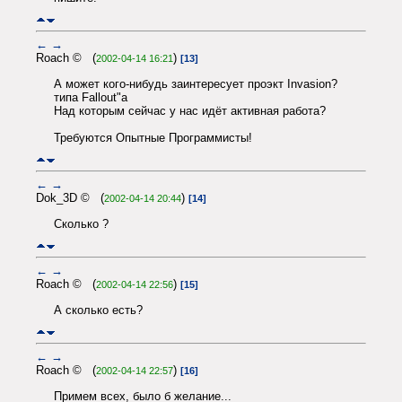
←
→
Roach © (
)
2002-04-14 16:21
[13]
А может кого-нибудь заинтересует проэкт Invasion?
типа Fallout"a
Над которым сейчас у нас идёт активная работа?
Требуются Опытные Программисты!
←
→
Dok_3D © (
)
2002-04-14 20:44
[14]
Сколько ?
←
→
Roach © (
)
2002-04-14 22:56
[15]
А сколько есть?
←
→
Roach © (
)
2002-04-14 22:57
[16]
Примем всех, было б желание...