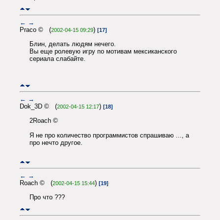
←
→
Praco © (
)
2002-04-15 09:29
[17]
Блин, делать людям нечего.
Вы еще ролевую игру по мотивам мексиканского
сериала слабайте.
←
→
Dok_3D © (
)
2002-04-15 12:17
[18]
2Roach ©
Я не про количество программистов спрашиваю ..., а
про нечто другое.
←
→
Roach © (
)
2002-04-15 15:44
[19]
Про что ???