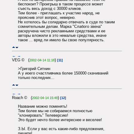
беспокоит? Проигрыш в таком процессе может
съесть весь доход с 30000 кликов.
Тем более - приглашать к участию народ, не
прояснив этот вопрос, неверно.
Не хотелось бы солидарно отвечать в суде по таким
сомнительным делам. Марка "Слабого звена"
раскручена чисто рекламными средствами и ее
авторы вложили в это немалые средства, иначе
такое ... вряд ли имело бы свою популярность.
←
→
VEG © (
)
2002-04-14 11:18
[11]
>Григорий Ситнин
А у иоего счастливчика более 150000 скачиваний
только последних...
←
→
Roach © (
)
2002-04-14 15:49
[12]
Название можно поменять!
Тем более мы не собираемся полностью
"клонировать" Телеверсию!
Это будет нечто более интереснее и веселее!
З.Ы. Если у вас есть какие-либо предложения,
пишите!