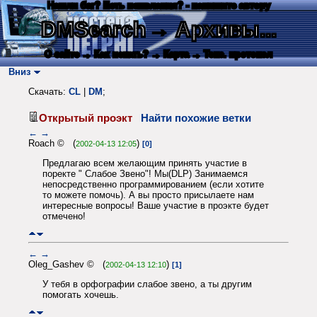
Нашли баг? Есть пожелания? - напишите автору
DMSearch
→ Архивы...
О сайте
→ Как искать?
→ Карта
→ Текс. протокол
Вниз
Скачать:
CL
|
DM
;
Открытый проэкт
Найти похожие ветки
←
→
Roach © (
)
2002-04-13 12:05
[0]
Предлагаю всем желающим принять участие в
поректе " Слабое Звено"! Мы(DLP) Занимаемся
непосредственно программированием (если хотите
то можете помочь). А вы просто присылаете нам
интересные вопросы! Ваше участие в проэкте будет
отмечено!
←
→
Oleg_Gashev © (
)
2002-04-13 12:10
[1]
У тебя в орфографии слабое звено, а ты другим
помогать хочешь.