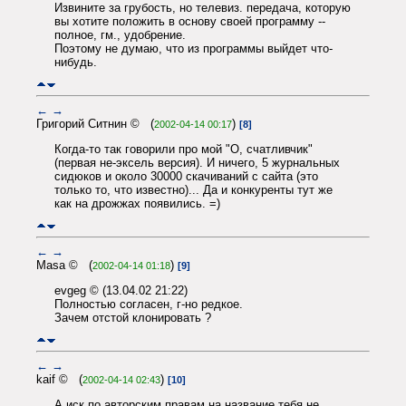
Извините за грубость, но телевиз. передача, которую
вы хотите положить в основу своей программу --
полное, гм., удобрение.
Поэтому не думаю, что из программы выйдет что-
нибудь.
←
→
Григорий Ситнин © (
)
2002-04-14 00:17
[8]
Когда-то так говорили про мой "О, счатливчик"
(первая не-эксель версия). И ничего, 5 журнальных
сидюков и около 30000 скачиваний с сайта (это
только то, что известно)... Да и конкуренты тут же
как на дрожжах появились. =)
←
→
Masa © (
)
2002-04-14 01:18
[9]
evgeg © (13.04.02 21:22)
Полностью согласен, г-но редкое.
Зачем отстой клонировать ?
←
→
kaif © (
)
2002-04-14 02:43
[10]
А иск по авторским правам на название тебя не