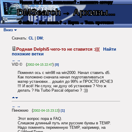
Нашли баг? Есть пожелания? - напишите автору
DMSearch
→ Архивы...
О сайте
→ Как искать?
→ Карта
→ Текс. протокол
Вниз
Скачать:
CL
|
DM
;
Родная Delphi5 чего-то не ставится :(((
Найти
похожие ветки
←
→
VID © (
)
2002-04-15 22:47
[0]
Поменял ось с win98 на win2000. Начал ставить d5.
Как положено сначала начал подготавливаться
матер установки... дошёл до 99% и ПРОСТО ИСЧЕЗ
!!! И всё! Ни слуху, ни духу об установке ? Что ж
делать ? На Turbo Pascal обратно ? :)))
←
→
Пиноккио (
)
2002-04-15 23:13
[1]
Этот вопрос пора в FAQ.
Слишком длинный путь или русские буквы в TEMP.
Надо поменять переменную TEMP, например, на
C:\Winnt\Temp