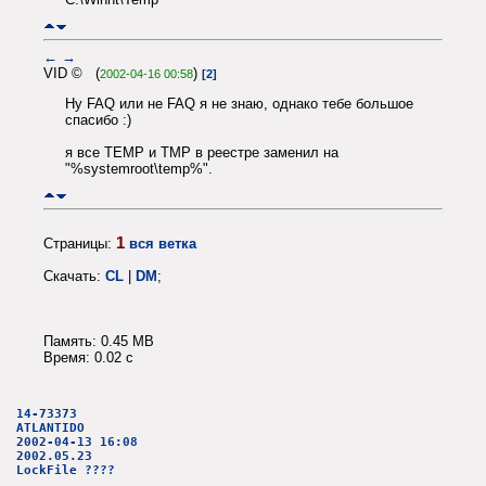
←
→
VID © (
)
2002-04-16 00:58
[2]
Ну FAQ или не FAQ я не знаю, однако тебе большое
спасибо :)
я все TEMP и TMP в реестре заменил на
"%systemroot\temp%".
1
Страницы:
вся ветка
Скачать:
CL
|
DM
;
Память: 0.45 MB
Время: 0.02 c
14-73373
ATLANTIDO
2002-04-13 16:08
2002.05.23
LockFile ????