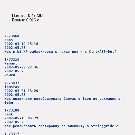
Память: 0.47 MB
Время: 0.016 c
4-73468
daos
2002-03-19 15:16
2002.05.23
Как в WinXP заблокировать показ проги в Ctrl+Alt+Del?
1-73216
Rammst
2002-05-09 22:36
2002.05.23
Языки
4-73437
fomstas
2002-03-21 13:20
2002.05.23
Как правильно преобразовать Canvas в Icon не сохраняя в
файл...
1-73188
rank
2002-05-13 05:29
2002.05.23
Как реализовать сортировку по алфавиту в Stringgride e
1-73317