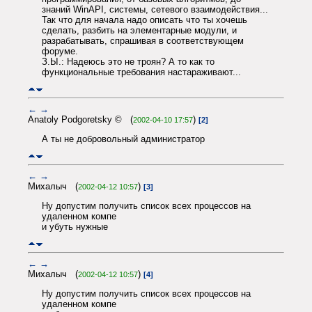
знаний WinAPI, системы, сетевого взаимодействия...
Так что для начала надо описать что ты хочешь
сделать, разбить на элементарные модули, и
разрабатывать, спрашивая в соответствующем
форуме.
З.Ы.: Надеюсь это не троян? А то как то
функциональные требования настараживают...
←
→
Anatoly Podgoretsky © (
)
2002-04-10 17:57
[2]
А ты не добровольный администратор
←
→
Михалыч (
)
2002-04-12 10:57
[3]
Ну допустим получить список всех процессов на
удаленном компе
и убуть нужные
←
→
Михалыч (
)
2002-04-12 10:57
[4]
Ну допустим получить список всех процессов на
удаленном компе