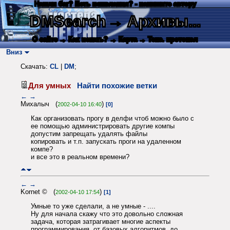
Нашли баг? Есть пожелания? - напишите автору
DMSearch
→ Архивы...
О сайте
→ Как искать?
→ Карта
→ Текс. протокол
Вниз
Скачать:
CL
|
DM
;
Для умных
Найти похожие ветки
←
→
Михалыч (
)
2002-04-10 16:40
[0]
Как организовать прогу в делфи чтоб можно было с
ее помощью администрировать другие компы
допустим запрещать удалять файлы
копировать и т.п. запускать проги на удаленном
компе?
и все это в реальном времени?
←
→
Kornet © (
)
2002-04-10 17:54
[1]
Умные то уже сделали, а не умные - ....
Ну для начала скажу что это довольно сложная
задача, которая затрагивает многие аспекты
программирования, от базовых алгоритмов, до