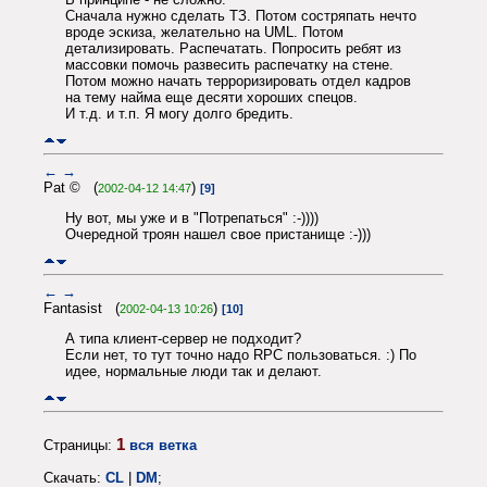
Сначала нужно сделать ТЗ. Потом состряпать нечто
вроде эскиза, желательно на UML. Потом
детализировать. Распечатать. Попросить ребят из
массовки помочь развесить распечатку на стене.
Потом можно начать терроризировать отдел кадров
на тему найма еще десяти хороших спецов.
И т.д. и т.п. Я могу долго бредить.
←
→
Pat © (
)
2002-04-12 14:47
[9]
Ну вот, мы уже и в "Потрепаться" :-))))
Очередной троян нашел свое пристанище :-)))
←
→
Fantasist (
)
2002-04-13 10:26
[10]
А типа клиент-сервер не подходит?
Если нет, то тут точно надо RPC пользоваться. :) По
идее, нормальные люди так и делают.
1
Страницы:
вся ветка
Скачать:
CL
|
DM
;