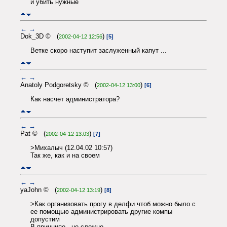
и убить нужные
←
→
Dok_3D © (
)
2002-04-12 12:56
[5]
Ветке скоро наступит заслуженный капут ...
←
→
Anatoly Podgoretsky © (
)
2002-04-12 13:00
[6]
Как насчет администратора?
←
→
Pat © (
)
2002-04-12 13:03
[7]
>Михалыч (12.04.02 10:57)
Так же, как и на своем
←
→
yaJohn © (
)
2002-04-12 13:19
[8]
>Как организовать прогу в делфи чтоб можно было с
ее помощью администрировать другие компы
допустим
В принципе - не сложно.