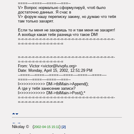
====----====----====----===--
V> Вопрос нормально сформулируй, чтоб было
достаточно данных. Я счас в
V> форум нашу переписку закину, но думаю что тебя
там только захарят.
Если ты меня не захаришь то и там меня не захарят!
А вообще какая тебе разница что такое DM!
=-=-=-=-=-=-=-=-=-=-=-=-=-=-=-=-=-=-=-=-=-=-=-=-=-=-=-
=-=-=-=-=-=-=-=-=-=-=-=-=
=-=-=-=-=-=-=-=-=-=-=-=-=-=-=-=-=-=-=-=-=-=-=-=-=-=-=-
=-=-=-=-=-=-=-=-=-=-=-=-=
From: Victor <victor@lvivpfu.org>
Date: Monday, April 15, 2002, 12:51:29 PM
--====----====----====----====----====----====----
====----====----====----===--
l>>>>>>>>>>> DM->tblMain->Append();
А где у тебя занесение записи?
l>>>>>>>>>>> DM->tblMain->Post();*
=-=-=-=-=-=-=-=-=-=-=-=-=-=-=-=-=-=-=-=-=-=-=-=-=-=-=-
=-=-=-=-=-=-=-=-=-=-=-=-=
←
→
Nikolay © (
)
2002-04-15 15:11
[2]