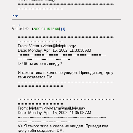
=-=-=-=-=-=-=-=-=-=-=-=-=-=-=-=-=-=-=-=-=-=-=-=-=-=-=-
=-=-=-=-=-=-=-=-=-=-=-=-=
←
→
VictorT © (
)
2002-04-15 15:08
[1]
=-=-=-=-=-=-=-=-=-=-=-=-=-=-=-=-=-=-=-=-=-=-=-=-=-=-=-
=-=-=-=-=-=-=-=-=-=-=-=-=
From: Victor <victor@lvivpfu.org>
Date: Monday, April 15, 2002, 11:33:38 AM
--====----====----====----====----====----====----
====----====----====----===--
l> Чё ты имеешь ввиду?
Я такого типа в хелпе не увидел. Приведи код, где у
тебя создаётся DM.
=-=-=-=-=-=-=-=-=-=-=-=-=-=-=-=-=-=-=-=-=-=-=-=-=-=-=-
=-=-=-=-=-=-=-=-=-=-=-=-=
=-=-=-=-=-=-=-=-=-=-=-=-=-=-=-=-=-=-=-=-=-=-=-=-=-=-=-
=-=-=-=-=-=-=-=-=-=-=-=-=
From: lvivfarm <lvivfarm@mail.lviv.ua>
Date: Monday, April 15, 2002, 11:35:08 AM
--====----====----====----====----====----====----
====----====----====----===--
V> Я такого типа в хелпе не увидел. Приведи код,
где у тебя создаётся DM.