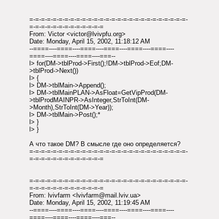
=-=-=-=-=-=-=-=-=-=-=-=-=-=-=-=-=-=-=-=-=-=-=-=-=-=-=-
=-=-=-=-=-=-=-=-=-=-=-=-=
From: Victor <victor@lvivpfu.org>
Date: Monday, April 15, 2002, 11:18:12 AM
--====----====----====----====----====----====----
====----====----====----===--
l> for(DM->tblProd->First();!DM->tblProd->Eof;DM-
>tblProd->Next())
l> {
l> DM->tblMain->Append();
l> DM->tblMainPLAN->AsFloat=GetVipProd(DM-
>tblProdMAINPR->AsInteger,StrToInt(DM-
>Month),StrToInt(DM->Year));
l> DM->tblMain->Post();*
l> }
l> }
А что такое DM? В смысле где оно определяется?
=-=-=-=-=-=-=-=-=-=-=-=-=-=-=-=-=-=-=-=-=-=-=-=-=-=-=-
=-=-=-=-=-=-=-=-=-=-=-=-=
=-=-=-=-=-=-=-=-=-=-=-=-=-=-=-=-=-=-=-=-=-=-=-=-=-=-=-
=-=-=-=-=-=-=-=-=-=-=-=-=
From: lvivfarm <lvivfarm@mail.lviv.ua>
Date: Monday, April 15, 2002, 11:19:45 AM
--====----====----====----====----====----====----
====----====----====----===--