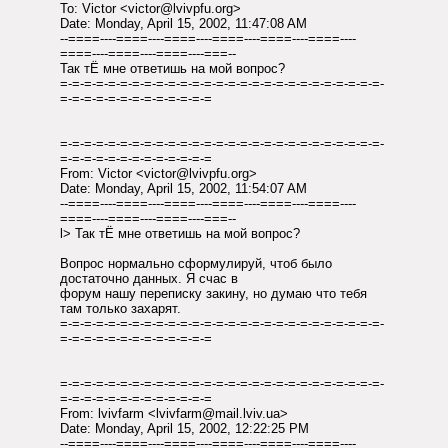
To: Victor <victor@lvivpfu.org>
Date: Monday, April 15, 2002, 11:47:08 AM
--====----====----====----====----====----====----
====----====----====----===--
Так тЁ мне ответишь на мой вопрос?
=-=-=-=-=-=-=-=-=-=-=-=-=-=-=-=-=-=-=-=-=-=-=-=-=-=-=-
=-=-=-=-=-=-=-=-=-=-=-=-=
=-=-=-=-=-=-=-=-=-=-=-=-=-=-=-=-=-=-=-=-=-=-=-=-=-=-=-
=-=-=-=-=-=-=-=-=-=-=-=-=
From: Victor <victor@lvivpfu.org>
Date: Monday, April 15, 2002, 11:54:07 AM
--====----====----====----====----====----====----
====----====----====----===--
l> Так тЁ мне ответишь на мой вопрос?
Вопрос нормально сформулируй, чтоб было
достаточно данных. Я счас в
форум нашу переписку закину, но думаю что тебя
там только захарят.
=-=-=-=-=-=-=-=-=-=-=-=-=-=-=-=-=-=-=-=-=-=-=-=-=-=-=-
=-=-=-=-=-=-=-=-=-=-=-=-=
=-=-=-=-=-=-=-=-=-=-=-=-=-=-=-=-=-=-=-=-=-=-=-=-=-=-=-
=-=-=-=-=-=-=-=-=-=-=-=-=
From: lvivfarm <lvivfarm@mail.lviv.ua>
Date: Monday, April 15, 2002, 12:22:25 PM
--====----====----====----====----====----====----