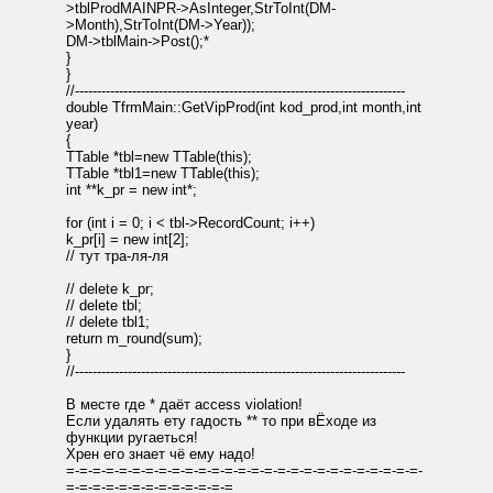
>tblProdMAINPR->AsInteger,StrToInt(DM-
>Month),StrToInt(DM->Year));
DM->tblMain->Post();*
}
}
//---------------------------------------------------------------------------
double TfrmMain::GetVipProd(int kod_prod,int month,int
year)
{
TTable *tbl=new TTable(this);
TTable *tbl1=new TTable(this);
int **k_pr = new int*;
for (int i = 0; i < tbl->RecordCount; i++)
k_pr[i] = new int[2];
// тут тра-ля-ля
// delete k_pr;
// delete tbl;
// delete tbl1;
return m_round(sum);
}
//---------------------------------------------------------------------------
В месте где * даёт access violation!
Если удалять ету гадость ** то при вЁходе из
функции ругаеться!
Хрен его знает чё ему надо!
=-=-=-=-=-=-=-=-=-=-=-=-=-=-=-=-=-=-=-=-=-=-=-=-=-=-=-
=-=-=-=-=-=-=-=-=-=-=-=-=