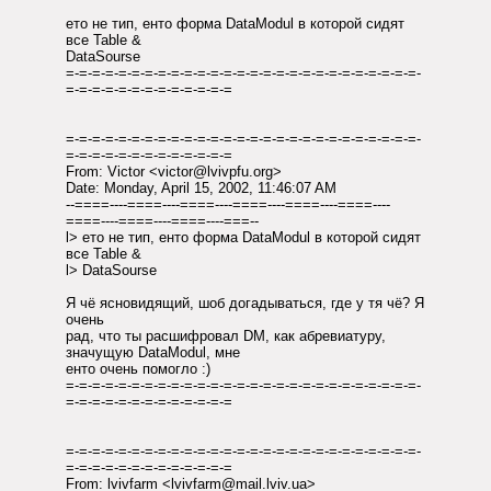
ето не тип, енто форма DataModul в которой сидят
все Table &
DataSourse
=-=-=-=-=-=-=-=-=-=-=-=-=-=-=-=-=-=-=-=-=-=-=-=-=-=-=-
=-=-=-=-=-=-=-=-=-=-=-=-=
=-=-=-=-=-=-=-=-=-=-=-=-=-=-=-=-=-=-=-=-=-=-=-=-=-=-=-
=-=-=-=-=-=-=-=-=-=-=-=-=
From: Victor <victor@lvivpfu.org>
Date: Monday, April 15, 2002, 11:46:07 AM
--====----====----====----====----====----====----
====----====----====----===--
l> ето не тип, енто форма DataModul в которой сидят
все Table &
l> DataSourse
Я чё ясновидящий, шоб догадываться, где у тя чё? Я
очень
рад, что ты расшифровал DM, как абревиатуру,
значущую DataModul, мне
енто очень помогло :)
=-=-=-=-=-=-=-=-=-=-=-=-=-=-=-=-=-=-=-=-=-=-=-=-=-=-=-
=-=-=-=-=-=-=-=-=-=-=-=-=
=-=-=-=-=-=-=-=-=-=-=-=-=-=-=-=-=-=-=-=-=-=-=-=-=-=-=-
=-=-=-=-=-=-=-=-=-=-=-=-=
From: lvivfarm <lvivfarm@mail.lviv.ua>