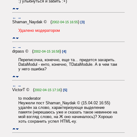
:) улыбнуться и забить :+)
←
→
Shaman_Naydak © (
)
2002-04-15 16:55
[3]
Удалено модератором
←
→
drpass © (
)
2002-04-15 16:58
[4]
Переписочка, конечно, еще та... придется захарить.
DataModul - енто, конечно, TDataModule. А в чем там
у него ошибка?
←
→
VictorT © (
)
2002-04-15 17:16
[5]
to moderator
Неужели пост Shaman_Naydak © (15.04.02 16:55)
удалён за слово, характеризующе выделение
памяти (нерешаюсь уже и сказать такое невинное на
мой взгляд слово, на Ж оно начиналось)? Хорошо
хоть сохранить успел HTML-ку.