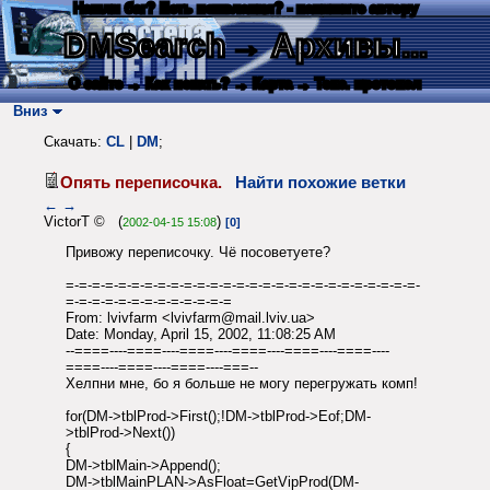
Нашли баг? Есть пожелания? - напишите автору
DMSearch
→ Архивы...
О сайте
→ Как искать?
→ Карта
→ Текс. протокол
Вниз
Скачать:
CL
|
DM
;
Опять переписочка.
Найти похожие ветки
←
→
VictorT © (
)
2002-04-15 15:08
[0]
Привожу переписочку. Чё посоветуете?
=-=-=-=-=-=-=-=-=-=-=-=-=-=-=-=-=-=-=-=-=-=-=-=-=-=-=-
=-=-=-=-=-=-=-=-=-=-=-=-=
From: lvivfarm <lvivfarm@mail.lviv.ua>
Date: Monday, April 15, 2002, 11:08:25 AM
--====----====----====----====----====----====----
====----====----====----===--
Хелпни мне, бо я больше не могу перегружать комп!
for(DM->tblProd->First();!DM->tblProd->Eof;DM-
>tblProd->Next())
{
DM->tblMain->Append();
DM->tblMainPLAN->AsFloat=GetVipProd(DM-