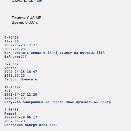
Скачать:
CL
|
DM
;
Память: 0.48 MB
Время: 0.037 c
4-73456
Alex_LG
2002-03-23 17:21
2002.05.23
Как получить хендл и (или) ссылку на ресурсы ({$R
файл.res})?
3-73007
vopros
2002-04-25 16:47
2002.05.23
Запрос. Помогите.
14-73402
kat
2002-04-17 12:28
2002.05.23
Получила выигранный на Европе Плюс музыкальный центр
4-73436
Rammst
2002-03-19 06:17
2002.05.23
Программа поверх всех окон