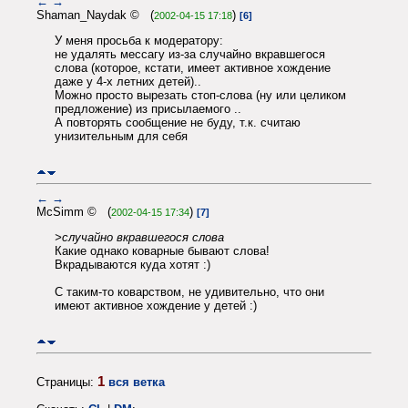
←
→
Shaman_Naydak © (
)
2002-04-15 17:18
[6]
У меня просьба к модератору:
не удалять мессагу из-за случайно вкравшегося
слова (которое, кстати, имеет активное хождение
даже у 4-х летних детей)..
Можно просто вырезать стоп-слова (ну или целиком
предложение) из присылаемого ..
А повторять сообщение не буду, т.к. считаю
унизительным для себя
←
→
McSimm © (
)
2002-04-15 17:34
[7]
>случайно вкравшегося слова
Какие однако коварные бывают слова!
Вкрадываются куда хотят :)
С таким-то коварством, не удивительно, что они
имеют активное хождение у детей :)
1
Страницы:
вся ветка