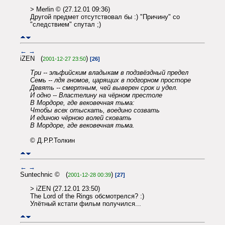
> Merlin © (27.12.01 09:36)
Другой предмет отсутствовал бы :) "Причину" со
"следствием" спутал ;)
←
→
iZEN (
)
2001-12-27 23:50
[26]
Три -- эльфийским владыкам в подзвёздный предел
Семь -- лдя гномов, царящих в подгорном просторе
Девять -- смертным, чей выверен срок и удел.
И одно -- Властелину на чёрном престоле
В Мордоре, где вековечная тьма:
Чтобы всех отыскать, воедино созвать
И единою чёрною волей сковать
В Мордоре, где вековечная тьма.
© Д.Р.Р.Толкин
←
→
Suntechnic © (
)
2001-12-28 00:39
[27]
> iZEN (27.12.01 23:50)
The Lord of the Rings обсмотрелся? :)
Улётный кстати фильм получился...