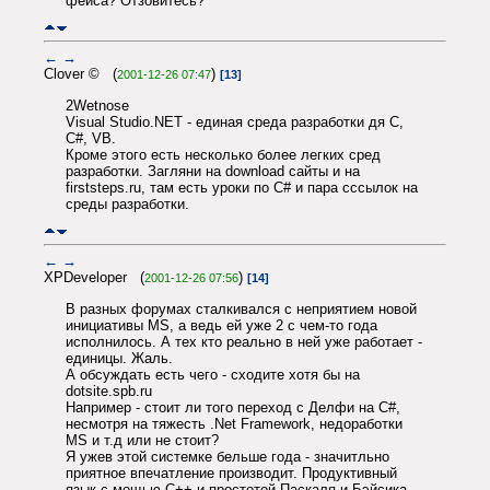
фейса? Отзовитесь?
←
→
Clover © (
)
2001-12-26 07:47
[13]
2Wetnose
Visual Studio.NET - единая среда разработки дя C,
С#, VB.
Кроме этого есть несколько более легких сред
разработки. Загляни на download сайты и на
firststeps.ru, там есть уроки по C# и пара сссылок на
среды разработки.
←
→
XPDeveloper (
)
2001-12-26 07:56
[14]
В разных форумах сталкивался с неприятием новой
инициативы MS, а ведь ей уже 2 с чем-то года
исполнилось. А тех кто реально в ней уже работает -
единицы. Жаль.
А обсуждать есть чего - сходите хотя бы на
dotsite.spb.ru
Например - стоит ли того переход с Делфи на C#,
несмотря на тяжесть .Net Framework, недоработки
MS и т.д или не стоит?
Я ужев этой системке бельше года - значитльно
приятное впечатление производит. Продуктивный
язык с мощью С++ и простотой Паскаля и Бэйсика.