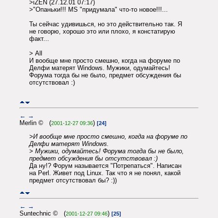
>iZEN (27.12.01 07:17)
>"Опаньки!!! MS "придумала" что-то новое!!!...
Ты сейчас удивишься, но это действительно так. Я
не говорю, хорошо это или плохо, я констатирую
факт...
> All
И вообще мне просто смешно, когда на форуме по
Делфи матерят Windows. Мужики, одумайтесь!
Форума тогда бы не было, предмет обсуждения бы
отсутствовал :)
←
→
Merlin © (
)
2001-12-27 09:36
[24]
>И вообще мне просто смешно, когда на форуме по
Делфи матерят Windows.
> Мужики, одумайтесь! Форума тогда бы не было,
предмет обсуждения бы отсутствовал :)
Да ну!? Форум называется "Потрепаться". Написан
на Perl. Живет под Linux. Так что я не понял, какой
предмет отсутствовал бы? :))
←
→
Suntechnic © (
)
2001-12-27 09:46
[25]