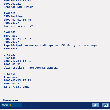
2002-01-23 12:21
2002.02.21
General SQL Error
1-66511
BJValentine
2002-02-01 16:46
2002.02.21
Как это делается?
3-66467
Yura_Neo
2002-01-24 07:27
2002.02.21
InputOutput параметр в dbExpress TSQLQuery не возвращает
значение
6-66632
Bioside
2001-12-03 13:56
2002.02.21
ClientSocket - обработка ошибок.
3-66458
IronHawk
2002-01-25 17:12
2002.02.21
БД в *.tхt виде
Наверх