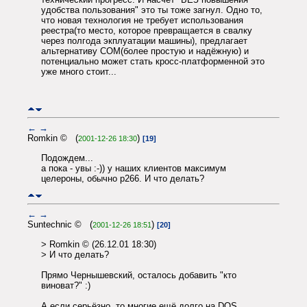
удобства пользования" это ты тоже загнул. Одно то,
что новая технология не требует использования
реестра(то место, которое превращается в свалку
через полгода экплуатации машины), предлагает
альтернативу COM(более простую и надёжную) и
потенциально может стать кросс-платформенной это
уже много стоит...
←
→
Romkin © (
)
2001-12-26 18:30
[19]
Подождем...
а пока - увы :-)) у наших клиентов максимум
целероны, обычно p266. И что делать?
←
→
Suntechnic © (
)
2001-12-26 18:51
[20]
> Romkin © (26.12.01 18:30)
> И что делать?
Прямо Чернышевский, осталось добавить "кто
виноват?" :)
А если серьёзно, то многие ещё долго на DOS