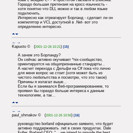
Гораздо большая претензия на кросс-язычность -
хотя понятно что DLL можно и так в любом языке
подключить.
Интересно как отреагирует Борланд - сделает ли он
компилятор и VCL доступной в .Net- вот это
определенно интересно.
←
→
Kapusto © (
)
2001-12-26 10:21
[15]
А зачем это Борланду?
Он сейчас активно окучивает *nix-сообщество,
ориентируется на общепризнанные стандарты...
А насчет перехода с Дельфи на C# пока что лично
для меня вопрос не стоит (хотя может быть из
чистого любопытства и посмотрю, что это такое)
Причины я излагал выше...
Если бы я занимался Веб-программированием, то
проявил бы гораздо больше интереса к данным
технологиям, а так...
←
→
paul_shmakov © (
)
2001-12-26 10:56
[16]
руководство borland официально заявило, что будет
активно поддерживать .net в своих продуктах. Dale
Fuller, Borland CEO: "... we intend to provide the best