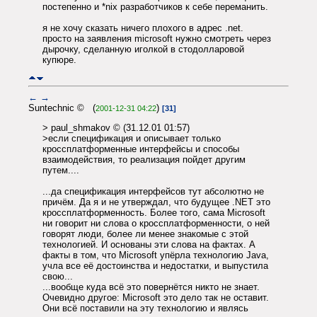
постепенно и *nix разработчиков к себе переманить.
я не хочу сказать ничего плохого в адрес .net.
просто на заявления microsoft нужно смотреть через
дырочку, сделанную иголкой в стодолларовой
купюре.
←
→
Suntechnic © (
)
2001-12-31 04:22
[31]
> paul_shmakov © (31.12.01 01:57)
>если спецификация и описывает только
кроссплатформенные интерфейсы и способы
взаимодействия, то реализация пойдет другим
путем....
...да спецификация интерфейсов тут абсолютно не
причём. Да я и не утверждал, что будущее .NET это
кроссплатформенность. Более того, сама Microsoft
ни говорит ни слова о кроссплатформенности, о ней
говорят люди, более ли менее знакомые с этой
технологией. И основаны эти слова на фактах. А
факты в том, что Microsoft упёрла технологию Java,
учла все её достоинства и недостатки, и выпустила
свою...
...вообще куда всё это повернётся никто не знает.
Очевидно другое: Microsoft это дело так не оставит.
Они всё поставили на эту технологию и являсь