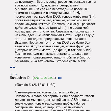
за неуплату... Всего месяц просрочки, раньше три - и
все нормально. Ну, поехал в центр, а там
объявление - "В связи с переходом на новое ПО
возможны задержки в обслуживании...". Ну
посмотрел - раньше был DOS, теперь win95 или NT4,
прога выглядит красиво, конечно, но часики висят
после каждого нажатия. Плохого не скажу - работает
действительно быстро (для win :-), но ввели мой
номер, да, грит, отключен. Спрашиваю, скока долг -
незнаю, здесь не написано??!!! Потом, через секунд
пять - а, погодите, вроде часики, счас сыпанет.
Выдало. Поражает то, что под DOS все было без
задержек. А тут - новые станции, новые функции
(которые на этом месте - до фени, и так все было).
Так что технология, может, и замечательная, но
конечному пользователю надо, чтобы все быстро
работало, и на тех компах, что уже есть. А так...
←
→
Suntechnic © (
)
2001-12-26 18:21
[18]
>Romkin © (26.12.01 11:39)
С некоторыми тезисами согласился бы, а с
некоторомы готов поспорить. Если следовать твоей
логике, то мы все должны сейчас на ASM-е писать.
Безусловно, новые технологии требуют более
быстрые машины, но ведь это и есть научно-
технический прогресс. И насчёт "БЕЗ повышения