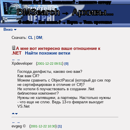
Нашли баг? Есть пожелания? - напишите автору
DMSearch
→ Архивы...
О сайте
→ Как искать?
→ Карта
→ Текс. протокол
Вниз
Скачать:
CL
|
DM
;
А мне вот интересно ваше отношение к
.NET
Найти похожие ветки
←
→
Xpdeveloper (
)
2001-12-22 09:51
[0]
Господа делфисты, каково оно вам?
Как вам C#?
Можем сравнить с ObjectPascal (который до сих пор
не сертифицирован в отличие от C#)?
Не хотели б поучаствовать в создании .Net
библиотеки компонент?
Нужны не халявщики, а партнеры. Настолько нужны
- что еще не сплю. Ведь 13-го февраля выходит
VS.Net
←
→
evgeg © (
)
2001-12-22 10:30
[1]