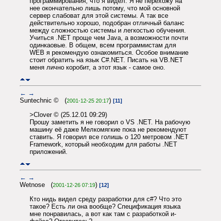
программирования, что я видел. Я не перехожу на
нее окончательно лишь потому, что мой основной
сервер слабоват для этой системы. А так все
действительно хорошо, подобран отличный баланс
между сложностью системы и легкостью обучения.
Учиться .NET проще чем Java, а возможности почти
одинкаовые. В общем, всем программистам для
WEB я рекомендую ознакомиться. Особое внимание
стоит обратить на язык C#.NET. Писать на VB.NET
меня лично коробит, а этот язык - самое оно.
←
→
Suntechnic © (
)
2001-12-25 20:17
[11]
>Clover © (25.12.01 09:29)
Прошу заметить я не говорил о VS .NET. На рабочую
машину её даже Мелкомягкие пока не рекомендуют
ставить. Я говорил все голишь о 120 метровом .NET
Framework, который необходим для работы .NET
приложений.
←
→
Wetnose (
)
2001-12-26 07:19
[12]
Кто нидь видел среду разработки для c#? Что это
такое? Есть ли она вообще? Спецификация языка
мне понравилась, а вот как там с разработкой и-