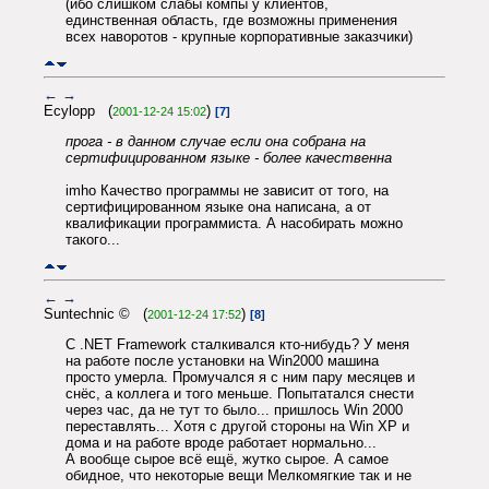
(ибо слишком слабы компы у клиентов,
единственная область, где возможны применения
всех наворотов - крупные корпоративные заказчики)
←
→
Ecylopp (
)
2001-12-24 15:02
[7]
прога - в данном случае если она собрана на
сертифицированном языке - более качественна
imho Качество программы не зависит от того, на
сертифицированном языке она написана, а от
квалификации программиста. А насобирать можно
такого...
←
→
Suntechnic © (
)
2001-12-24 17:52
[8]
С .NET Framework сталкивался кто-нибудь? У меня
на работе после установки на Win2000 машина
просто умерла. Промучался я с ним пару месяцев и
снёс, а коллега и того меньше. Попытатался снести
через час, да не тут то было... пришлось Win 2000
переставлять... Хотя с другой стороны на Win XP и
дома и на работе вроде работает нормально...
А вообще сырое всё ещё, жутко сырое. А самое
обидное, что некоторые вещи Мелкомягкие так и не