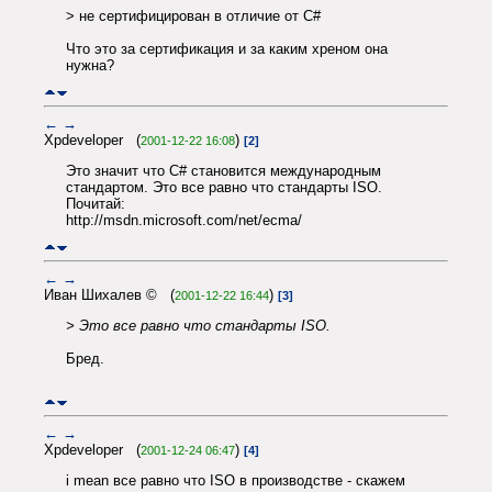
> не сертифицирован в отличие от C#
Что это за сертификация и за каким хреном она
нужна?
←
→
Xpdeveloper (
)
2001-12-22 16:08
[2]
Это значит что С# становится международным
стандартом. Это все равно что стандарты ISO.
Почитай:
http://msdn.microsoft.com/net/ecma/
←
→
Иван Шихалев © (
)
2001-12-22 16:44
[3]
> Это все равно что стандарты ISO.
Бред.
←
→
Xpdeveloper (
)
2001-12-24 06:47
[4]
i mean все равно что ISO в производстве - скажем