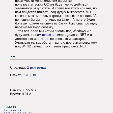
практически монополистом на рынке
пользовательских ОС им будет легко добиться
желаемого результата. И хотим мы этого или нет, но
нам придётся плясать под дудку микрософт. Мы
конечно можем стать в третью позицию и заявить "А
не пошли бы вы... я лучше на Linux...", но это будет
больше похоже на сцену из басни Крылова, про одну
небезызвестную собачку...
...так вот, если мы хотим писать под Windows и в
будушем, то нам
иметь дело с .NET и я
придётся
должен сказать, что я не очень то и расстроен.
Учитывая то, как обстоят дела с программированием
под Win32 сейчас, то я лучше предпочту .NET...
1
Страницы:
вся ветка
Скачать:
CL
|
DM
;
Память: 0.55 MB
Время: 0.01 c
3-66419
harismatik