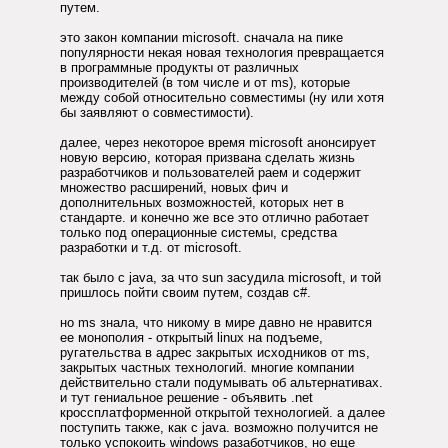
путем.
это закон компании microsoft. сначала на пике
популярности некая новая технология превращается
в программные продукты от различных
производителей (в том числе и от ms), которые
между собой относительно совместимы (ну или хотя
бы заявляют о совместимости).
далее, через некоторое время microsoft анонсирует
новую версию, которая призвана сделать жизнь
разработчиков и пользователей раем и содержит
множество расширений, новых фич и
дополнительных возможностей, которых нет в
стандарте. и конечно же все это отлично работает
только под операционные системы, средства
разработки и т.д. от microsoft.
так было с java, за что sun засудила microsoft, и той
пришлось пойти своим путем, создав c#.
но ms знала, что никому в мире давно не нравится
ее монополия - открытый linux на подъеме,
ругательства в адрес закрытых исходников от ms,
закрытых частных технологий. многие компании
действительно стали подумывать об альтернативах.
и тут гениальное решение - объявить .net
кроссплатформенной открытой технологией. а далее
поступить также, как с java. возможно получится не
только успокоить windows разаботчиков, но еще