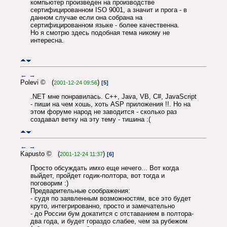
компьютер произведен на производстве
сертифицированном ISO 9001, а значит и прога - в
данном случае если она собрана на
сертифицированном языке - более качественна.
Но я смотрю здесь подобная тема никому не
интересна.
←
→
Polevi © (
)
2001-12-24 09:56
[5]
.NET мне понравилась. С++, Java, VB, C#, JavaScript
- пиши на чем хошь, хоть ASP приложения !!. Но на
этом форуме народ не заводится - сколько раз
создавал ветку на эту тему - тишина :(
←
→
Kapusto © (
)
2001-12-24 11:37
[6]
Просто обсуждать имхо еще нечего... Вот когда
выйдет, пройдет годик-полтора, вот тогда и
поговорим :)
Предварительные соображения:
- судя по заявленным возможностям, все это будет
круто, интегрированно, просто и замечательно
- до России бум докатится с отставанием в полтора-
два года, и будет гораздо слабее, чем за рубежом