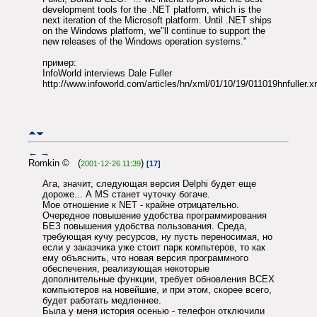
development tools for the .NET platform, which is the
next iteration of the Microsoft platform. Until .NET ships
on the Windows platform, we"ll continue to support the
new releases of the Windows operation systems."
пример:
InfoWorld interviews Dale Fuller
http://www.infoworld.com/articles/hn/xml/01/10/19/011019hnfuller.x
←
→
Romkin © (
)
2001-12-26 11:39
[17]
Ага, значит, следующая версия Delphi будет еще
дороже... А MS станет чуточку богаче.
Мое отношение к NET - крайне отрицательно.
Очередное повышение удобства программирования
БЕЗ повышения удобства пользования. Среда,
требующая кучу ресурсов, ну пусть переносимая, но
если у заказчика уже стоит парк компьтеров, то как
ему объяснить, что новая версия программного
обеспечения, реализующая некоторые
дополнительные функции, требует обновления ВСЕХ
компьютеров на новейшие, и при этом, скорее всего,
будет работать медленнее.
Была у меня история осенью - телефон отключили