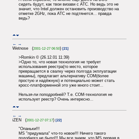
сидеть будут, как твои визави с АТС. Но ведь это не
значит, что Intel должен остановить производство на
отметке 2GHz, пока АТС не подтянется... правда
ведь?
←
→
Wetnose (
)
2001-12-27 06:50
[21]
>Romkin © (26.12.01 11:39)
>Одно то, что новая технология не требует
использования реестра(то место, которое
превращается в свалку через полгода экплуатации
машины), предлагает альтернативу COM(более
простую и надёжную) и потенциально может стать
кросс-платформенной это уже много стоит...
Нельзя-ли поподробней? Т.е. COM-технология не
использует реестр? Очень интересно...
←
→
iZEN (
)
2001-12-27 07:17
[22]
"Опаньки!!!
MS "придумала" что-то новое!!! Ничего такого
подобного не было!!! Мы все знаем, что MS первая в