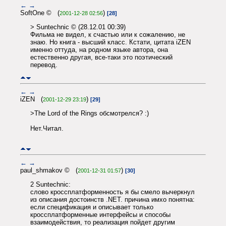
←
→
SoftOne © (
)
2001-12-28 02:56
[28]
> Suntechnic © (28.12.01 00:39)
Фильма не видел, к счастью или к сожалению, не
знаю. Но книга - высший класс. Кстати, цитата iZEN
именно оттуда, на родном языке автора, она
естественно другая, все-таки это поэтический
перевод.
←
→
iZEN (
)
2001-12-29 23:19
[29]
>The Lord of the Rings обсмотрелся? :)
Нет.Читал.
←
→
paul_shmakov © (
)
2001-12-31 01:57
[30]
2 Suntechnic:
слово кроссплатформенность я бы смело вычеркнул
из описания достоинств .NET. причина имхо понятна:
если спецификация и описывает только
кроссплатформенные интерфейсы и способы
взаимодействия, то реализация пойдет другим