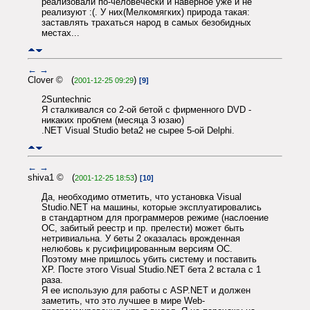
реализовали по-человечески и наверное уже и не
реализуют :(. У них(Мелкомягких) природа такая:
заставлять трахаться народ в самых безобидных
местах...
←
→
Clover © (
)
2001-12-25 09:29
[9]
2Suntechnic
Я сталкивался со 2-ой бетой с фирменного DVD -
никаких проблем (месяца 3 юзаю)
.NET Visual Studio beta2 не сырее 5-ой Delphi.
←
→
shiva1 © (
)
2001-12-25 18:53
[10]
Да, необходимо отметить, что установка Visual
Studio.NET на машины, которые эксплуатировались
в стандартном для программеров режиме (наслоение
ОС, забитый реестр и пр. прелести) может быть
нетривиальна. У беты 2 оказалась врожденная
нелюбовь к русифицированным версиям ОС.
Поэтому мне пришлось убить систему и поставить
XP. Посте этого Visual Studio.NET бета 2 встала с 1
раза.
Я ее использую для работы с ASP.NET и должен
заметить, что это лучшее в мире Web-