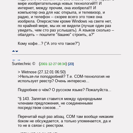
мире изобретательница новых технологий!!! И
интернет, между прочим, она изобрела!!! И
компьютер она для нас открыла, и телевизор, и
радио, и телефон -- скорее всего это тоже она
изобрела. Оперсистем кроме Windows на свете нет,
по крайней мере, мы их не видели (лучше один раз
увидеть, чем сто раз услышать). А языков сколько --
обалдеть -- пошлите "башню" строить, а?"
Кому кофе...? ("А это что такое?")
←
→
Suntechnic © (
)
2001-12-27 08:34
[23]
> Wetnose (27.12.01 06:50)
>Нельзя-ли поподробней? Т.е. COM-технология не
использует реестр? Очень интересно...
Подробнее о чём? О русском языке? Пожалуйста...
"§ 143. Запятая ставится между однородными
членами предложения, не соединенными
посредством союзов..."
Перечитай ещё раз абзац. COM там вообще никаким
боком не обсуждается, а только упоминается, да и
то не в связи с реестром.