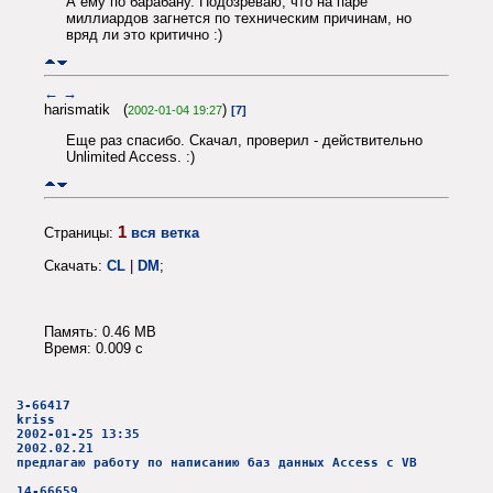
А ему по барабану. Подозреваю, что на паре
миллиардов загнется по техническим причинам, но
вряд ли это критично :)
←
→
harismatik (
)
2002-01-04 19:27
[7]
Еще раз спасибо. Скачал, проверил - действительно
Unlimited Access. :)
1
Страницы:
вся ветка
Скачать:
CL
|
DM
;
Память: 0.46 MB
Время: 0.009 c
3-66417
kriss
2002-01-25 13:35
2002.02.21
предлагаю работу по написанию баз данных Access с VB
14-66659