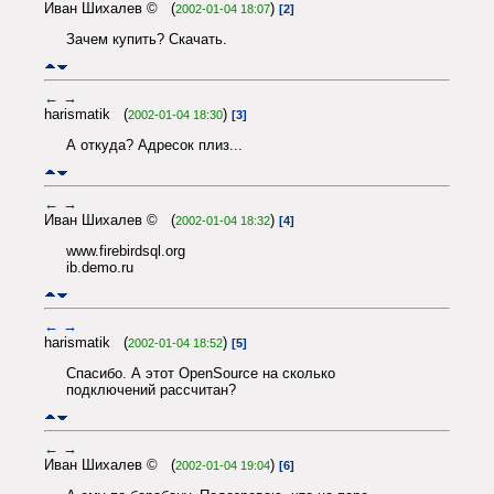
Иван Шихалев © (
)
2002-01-04 18:07
[2]
Зачем купить? Скачать.
←
→
harismatik (
)
2002-01-04 18:30
[3]
А откуда? Адресок плиз...
←
→
Иван Шихалев © (
)
2002-01-04 18:32
[4]
www.firebirdsql.org
ib.demo.ru
←
→
harismatik (
)
2002-01-04 18:52
[5]
Спасибо. А этот OpenSource на сколько
подключений рассчитан?
←
→
Иван Шихалев © (
)
2002-01-04 19:04
[6]