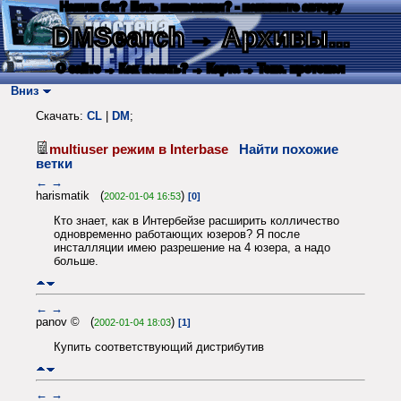
Нашли баг? Есть пожелания? - напишите автору
DMSearch
→ Архивы...
О сайте
→ Как искать?
→ Карта
→ Текс. протокол
Вниз
Скачать:
CL
|
DM
;
multiuser режим в Interbase
Найти похожие
ветки
←
→
harismatik (
)
2002-01-04 16:53
[0]
Кто знает, как в Интербейзе расширить колличество
одновременно работающих юзеров? Я после
инсталляции имею разрешение на 4 юзера, а надо
больше.
←
→
panov © (
)
2002-01-04 18:03
[1]
Купить соответствующий дистрибутив
←
→