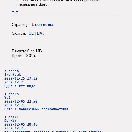
перекачать файл
1
Страницы:
вся ветка
Скачать:
CL
|
DM
;
Память: 0.44 MB
Время: 0.01 c
3-66458
IronHawk
2002-01-25 17:12
2002.02.21
БД в *.tхt виде
1-66513
Yu2
2002-02-05 22:50
2002.02.21
Grid с повышеными возможностями
1-66601
DenKop
2002-02-05 20:08
2002.02.21