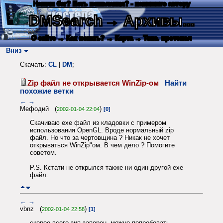
Нашли баг? Есть пожелания? - напишите автору
DMSearch
→ Архивы...
О сайте
→ Как искать?
→ Карта
→ Текс. протокол
Вниз
Скачать:
CL
|
DM
;
Zip файл не открывается WinZip-ом
Найти
похожие ветки
←
→
Мефодий (
)
2002-01-04 22:04
[0]
Скачиваю exe файл из кладовки с примером
использования OpenGL. Вроде нормальный zip
файл. Но что за чертовщина ? Никак не хочет
открываться WinZip"ом. В чем дело ? Помогите
советом.
P.S. Кстати не открылся также ни один другой exe
файл.
←
→
vbnz (
)
2002-01-04 22:58
[1]
скорое всего зип запорен. можно попробовать