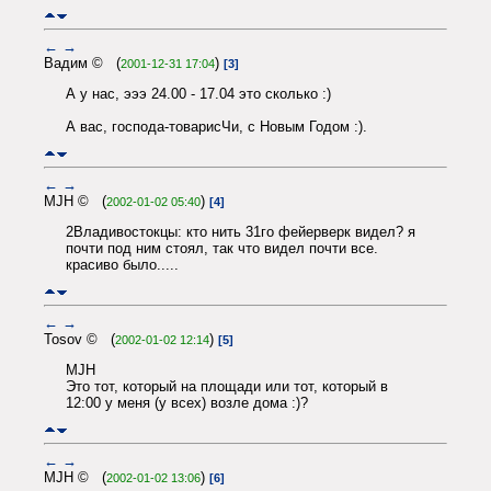
←
→
Вадим © (
)
2001-12-31 17:04
[3]
А у нас, эээ 24.00 - 17.04 это сколько :)
А вас, господа-товарисЧи, с Новым Годом :).
←
→
MJH © (
)
2002-01-02 05:40
[4]
2Владивостокцы: кто нить 31го фейерверк видел? я
почти под ним стоял, так что видел почти все.
красиво было.....
←
→
Tosov © (
)
2002-01-02 12:14
[5]
MJH
Это тот, который на площади или тот, который в
12:00 у меня (у всех) возле дома :)?
←
→
MJH © (
)
2002-01-02 13:06
[6]