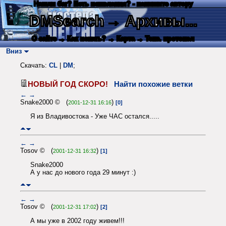
Нашли баг? Есть пожелания? - напишите автору
DMSearch
→ Архивы...
О сайте
→ Как искать?
→ Карта
→ Текс. протокол
Вниз
Скачать:
CL
|
DM
;
НОВЫЙ ГОД СКОРО!
Найти похожие ветки
←
→
Snake2000 © (
)
2001-12-31 16:16
[0]
Я из Владивостока - Уже ЧАС остался.....
←
→
Tosov © (
)
2001-12-31 16:32
[1]
Snake2000
А у нас до нового года 29 минут :)
←
→
Tosov © (
)
2001-12-31 17:02
[2]
А мы уже в 2002 году живем!!!