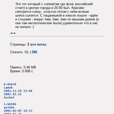
Это тот который с сопки(там где флаг российский
стоит) в центре города в 20:00 был. Красиво
смотрится снизу...классно потом с неба всякая
шняга сыпится. С пацанишкой в киосок пошли - идём
и слышим - вокруг бам, бам, бам по крышам домов (а
они там металлические были) удивительно что в нас
не попало :)
1
Страницы:
вся ветка
Скачать:
CL
|
DM
;
Память: 0.46 MB
Время: 0.008 c
6-66639
Lamok
2001-11-29 23:40
2002.02.21
Socket
1-66586
yaJohn
2002-02-05 18:13