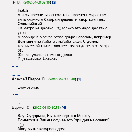
lel © (
)
2002-04-09 09:39
[2]
fnatali
А я бы посоветывал ехать на проспект мира, там
типа книжного базара и дешевле, спорткомплекс
Олимпийский...
От метро не далеко...8))Только это надо делать с
утра...
А вообще в Москве этого добра навалом, например
Дом книги на Арбате , м.Арбатская. С домом
технической книги сложнее там он далеко от метро
8)).
Желаю удачи в темных делах.
С уважением Алексей.
←
→
Алексей Петров © (
)
2002-04-09 10:48
[3]
www.ozon.ru
←
→
Бармен © (
)
2002-04-09 10:56
[4]
Вау! Сударыня, Вы таки едете в Москву.
Помнится в Вашем случае это "три дня на оленях"
;-)))
Могу быть экскурсоводом