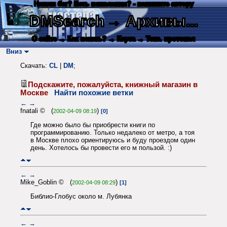
Нашли баг? Есть пожелания? - напишите автору
DMSearch
→ Архивы...
О сайте
→ Как искать?
→ Карта
→ Текс. протокол
Вниз
Скачать:
CL
|
DM
;
Подскажите, пожалуйста, книжный магазин в
Москве
Найти похожие ветки
←
→
fnatali © (
)
2002-04-09 08:19
[0]
Где можно было бы приобрести книги по
программированию. Только недалеко от метро, а тоя
в Москве плохо ориентируюсь и буду проездом один
день. Хотелось бы провести его м пользой. :)
←
→
Mike_Goblin © (
)
2002-04-09 08:29
[1]
Библио-Глобус около м. Лубянка
←
→